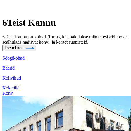
6Teist Kannu
6Teist Kannu on kohvik Tartus, kus pakutakse mitmekesiseid jooke,
sealhulgas maitsvat kohvi, ja kerget suupisteid.
Loe rohkem
Söögikohad
Baarid
Kohvikud
Kokteilid
Kohv