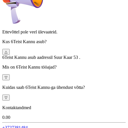
Ettevõttel pole veel ülevaateid.
Kus 6Teist Kannu asub?
△
6Teist Kannu asub aadressil Suur Kaar 53 .
Mis on 6Teist Kannu tööajad?
▽
Kuidas saab 6Teist Kannu-ga ühendust võtta?
▽
Kontaktandmed
0.0
0
+3727381484