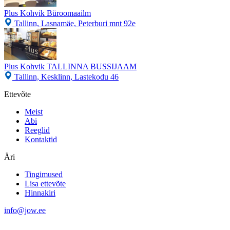
Plus Kohvik Büroomaailm
Tallinn, Lasnamäe, Peterburi mnt 92e
Plus Kohvik TALLINNA BUSSIJAAM
Tallinn, Kesklinn, Lastekodu 46
Ettevõte
Meist
Abi
Reeglid
Kontaktid
Äri
Tingimused
Lisa ettevõte
Hinnakiri
info@jow.ee