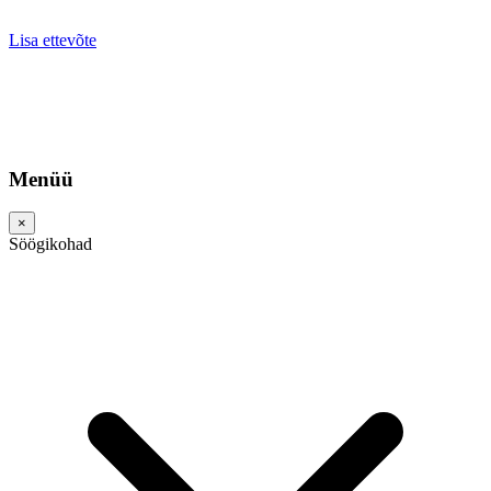
Lisa ettevõte
Menüü
×
Söögikohad