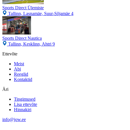
Sports Direct Ülemiste
Tallinn, Lasnamäe, Suur-Sõjamäe 4
Sports Direct Nautica
Tallinn, Kesklinn, Ahtri 9
Ettevõte
Meist
Abi
Reeglid
Kontaktid
Äri
Tingimused
Lisa ettevõte
Hinnakiri
info@jow.ee