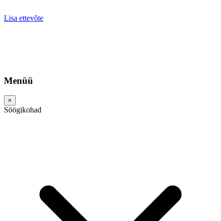
Lisa ettevõte
Menüü
×
Söögikohad