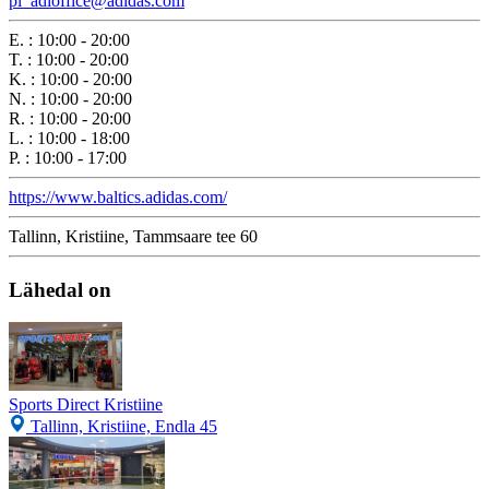
pl_adioffice@adidas.com
E.
:
10:00 - 20:00
T.
:
10:00 - 20:00
K.
:
10:00 - 20:00
N.
:
10:00 - 20:00
R.
:
10:00 - 20:00
L.
:
10:00 - 18:00
P.
:
10:00 - 17:00
https://www.baltics.adidas.com/
Tallinn, Kristiine, Tammsaare tee 60
Lähedal on
Sports Direct Kristiine
Tallinn, Kristiine, Endla 45