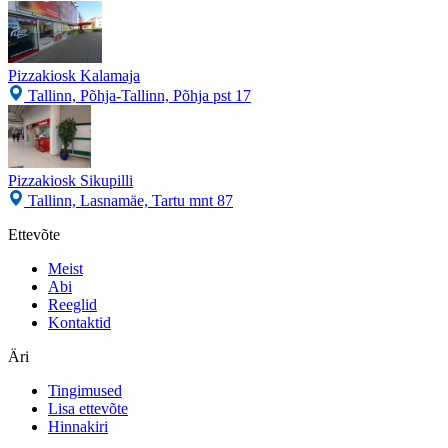
Pizzakiosk Kalamaja
Tallinn, Põhja-Tallinn, Põhja pst 17
Pizzakiosk Sikupilli
Tallinn, Lasnamäe, Tartu mnt 87
Ettevõte
Meist
Abi
Reeglid
Kontaktid
Äri
Tingimused
Lisa ettevõte
Hinnakiri