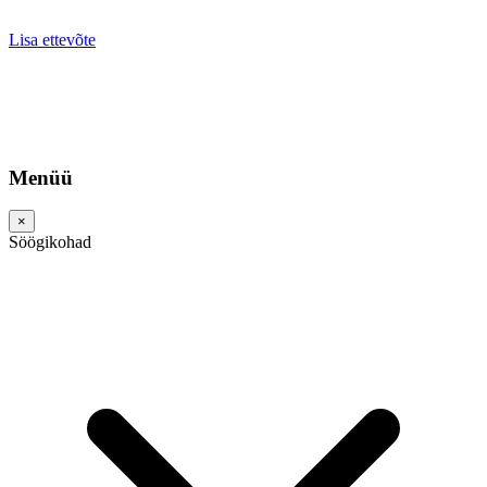
Lisa ettevõte
Menüü
×
Söögikohad