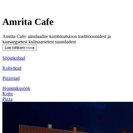
Amrita Cafe
Amrita Cafe: ainulaadne kombinatsioon traditsioonidest ja
kaasaegsetest kulinaarsetest suundadest
Loe rohkem
Söögikohad
Kohvikud
Pizzeriad
Hommikusöök
Kohv
Pizza