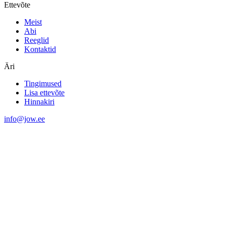
Ettevõte
Meist
Abi
Reeglid
Kontaktid
Äri
Tingimused
Lisa ettevõte
Hinnakiri
info@jow.ee