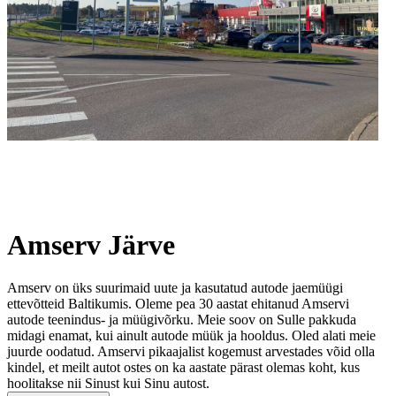
Amserv Järve
Amserv on üks suurimaid uute ja kasutatud autode jaemüügi
ettevõtteid Baltikumis. Oleme pea 30 aastat ehitanud Amservi
autode teenindus- ja müügivõrku. Meie soov on Sulle pakkuda
midagi enamat, kui ainult autode müük ja hooldus. Oled alati meie
juurde oodatud. Amservi pikaajalist kogemust arvestades võid olla
kindel, et meilt autot ostes on ka aastate pärast olemas koht, kus
hoolitakse nii Sinust kui Sinu autost.