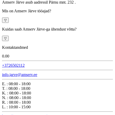
Amserv Järve asub aadressil Pärnu mnt. 232 .
Mis on Amserv Järve tööajad?
▽
Kuidas saab Amserv Järve-ga ühendust võtta?
▽
Kontaktandmed
0.0
0
+3726502112
info.jarve@amserv.ee
E.
:
08:00 - 18:00
T.
:
08:00 - 18:00
K.
:
08:00 - 18:00
N.
:
08:00 - 18:00
R.
:
08:00 - 18:00
L.
:
10:00 - 15:00