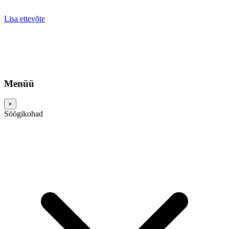
Lisa ettevõte
Menüü
×
Söögikohad