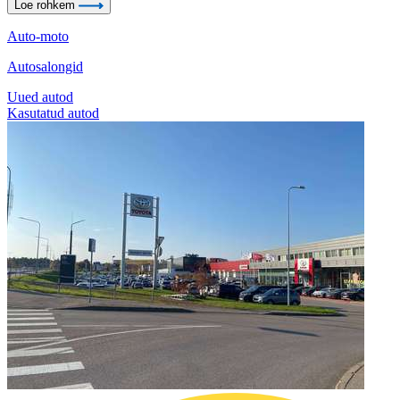
Loe rohkem
Auto-moto
Autosalongid
Uued autod
Kasutatud autod