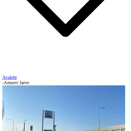
Avaleht
-
Amserv Jarve