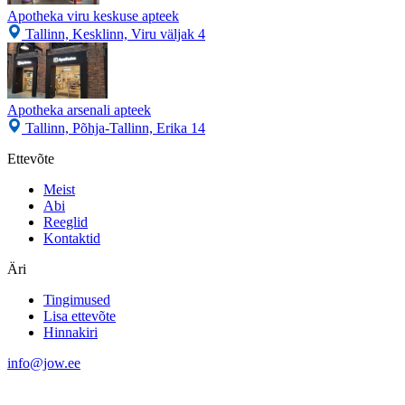
Apotheka viru keskuse apteek
Tallinn, Kesklinn, Viru väljak 4
Apotheka arsenali apteek
Tallinn, Põhja-Tallinn, Erika 14
Ettevõte
Meist
Abi
Reeglid
Kontaktid
Äri
Tingimused
Lisa ettevõte
Hinnakiri
info@jow.ee