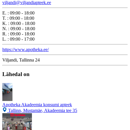
viljandi@viljandiapteek.ee
E.
:
09:00 - 18:00
T.
:
09:00 - 18:00
K.
:
09:00 - 18:00
N.
:
09:00 - 18:00
R.
:
09:00 - 18:00
L.
:
09:00 - 17:00
https://www.apotheka.ee/
Viljandi, Tallinna 24
Lähedal on
Apotheka Akadeemia konsumi apteek
Tallinn, Mustamäe, Akadeemia tee 35