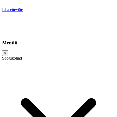
Lisa ettevõte
Menüü
×
Söögikohad