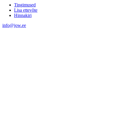
Tingimused
Lisa ettevõte
Hinnakiri
info@jow.ee