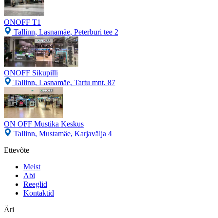
ONOFF T1
Tallinn, Lasnamäe, Peterburi tee 2
ONOFF Sikupilli
Tallinn, Lasnamäe, Tartu mnt. 87
ON OFF Mustika Keskus
Tallinn, Mustamäe, Karjavälja 4
Ettevõte
Meist
Abi
Reeglid
Kontaktid
Äri