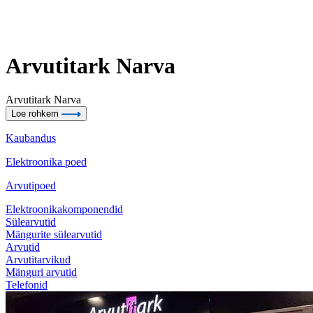
Arvutitark Narva
Arvutitark Narva
Loe rohkem
Kaubandus
Elektroonika poed
Arvutipoed
Elektroonikakomponendid
Sülearvutid
Mängurite sülearvutid
Arvutid
Arvutitarvikud
Mänguri arvutid
Telefonid