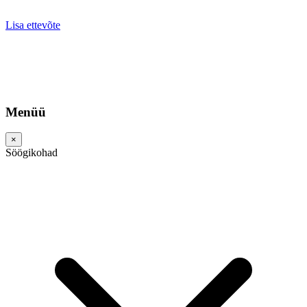
Lisa ettevõte
Menüü
×
Söögikohad