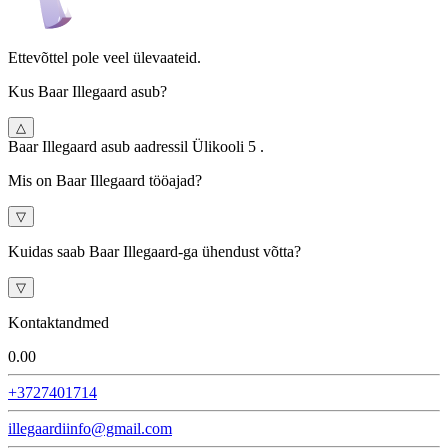
Ettevõttel pole veel ülevaateid.
Kus Baar Illegaard asub?
△
Baar Illegaard asub aadressil Ülikooli 5 .
Mis on Baar Illegaard tööajad?
▽
Kuidas saab Baar Illegaard-ga ühendust võtta?
▽
Kontaktandmed
0.0
0
+3727401714
illegaardiinfo@gmail.com