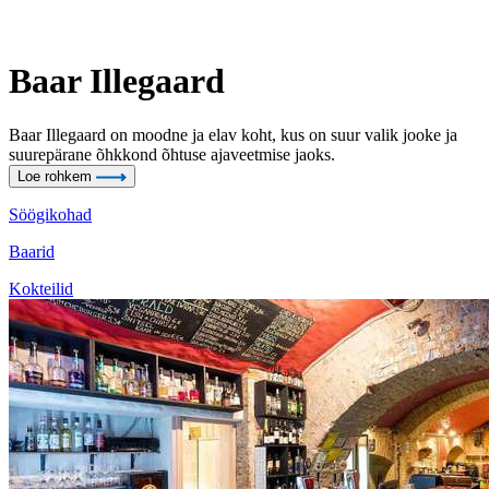
Baar Illegaard
Baar Illegaard on moodne ja elav koht, kus on suur valik jooke ja
suurepärane õhkkond õhtuse ajaveetmise jaoks.
Loe rohkem
Söögikohad
Baarid
Kokteilid