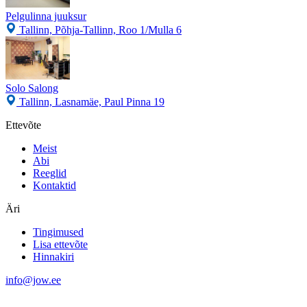
Pelgulinna juuksur
Tallinn, Põhja-Tallinn, Roo 1/Mulla 6
Solo Salong
Tallinn, Lasnamäe, Paul Pinna 19
Ettevõte
Meist
Abi
Reeglid
Kontaktid
Äri
Tingimused
Lisa ettevõte
Hinnakiri
info@jow.ee