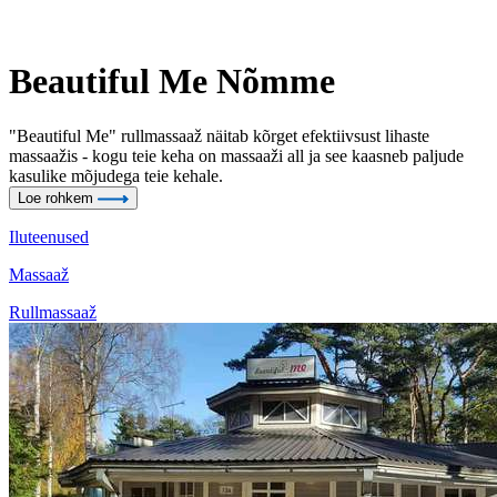
Beautiful Me Nõmme
"Beautiful Me" rullmassaaž näitab kõrget efektiivsust lihaste
massaažis - kogu teie keha on massaaži all ja see kaasneb paljude
kasulike mõjudega teie kehale.
Loe rohkem
Iluteenused
Massaaž
Rullmassaaž