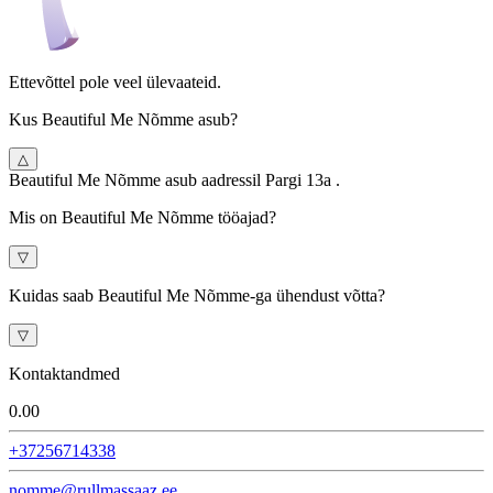
Ettevõttel pole veel ülevaateid.
Kus Beautiful Me Nõmme asub?
△
Beautiful Me Nõmme asub aadressil Pargi 13a .
Mis on Beautiful Me Nõmme tööajad?
▽
Kuidas saab Beautiful Me Nõmme-ga ühendust võtta?
▽
Kontaktandmed
0.0
0
+37256714338
nomme@rullmassaaz.ee