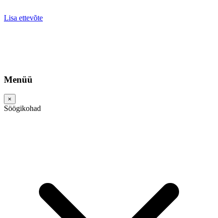
Lisa ettevõte
Menüü
×
Söögikohad