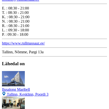
E.
:
08:30 - 21:00
T.
:
08:30 - 21:00
K.
:
08:30 - 21:00
N.
:
08:30 - 21:00
R.
:
08:30 - 21:00
L.
:
09:30 - 18:00
P.
:
09:30 - 18:00
https://www.rullmassaaz.ee/
Tallinn, Nõmme, Pargi 13a
Lähedal on
Ilusalong Maribell
Tallinn, Kesklinn, Poordi 3