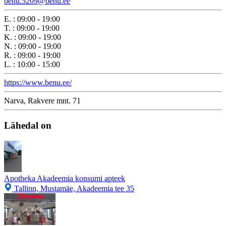
benu.5209@benu.ee
E.
:
09:00 - 19:00
T.
:
09:00 - 19:00
K.
:
09:00 - 19:00
N.
:
09:00 - 19:00
R.
:
09:00 - 19:00
L.
:
10:00 - 15:00
https://www.benu.ee/
Narva, Rakvere mnt. 71
Lähedal on
Apotheka Akadeemia konsumi apteek
Tallinn, Mustamäe, Akadeemia tee 35