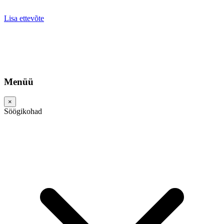
Lisa ettevõte
Menüü
×
Söögikohad