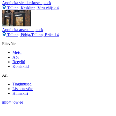
Apotheka viru keskuse apteek
Tallinn, Kesklinn, Viru väljak 4
Apotheka arsenali apteek
Tallinn, Põhja-Tallinn, Erika 14
Ettevõte
Meist
Abi
Reeglid
Kontaktid
Äri
Tingimused
Lisa ettevõte
Hinnakiri
info@jow.ee