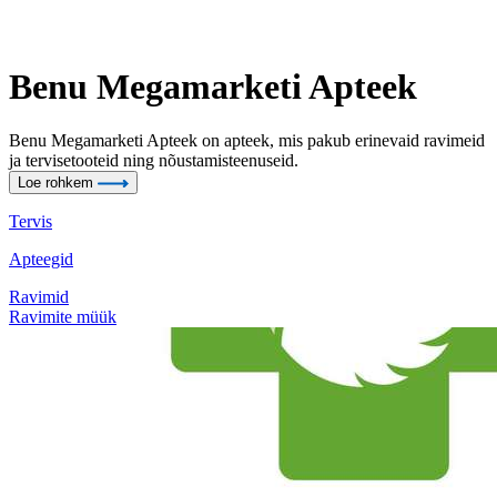
Benu Megamarketi Apteek
Benu Megamarketi Apteek on apteek, mis pakub erinevaid ravimeid
ja tervisetooteid ning nõustamisteenuseid.
Loe rohkem
Tervis
Apteegid
Ravimid
Ravimite müük