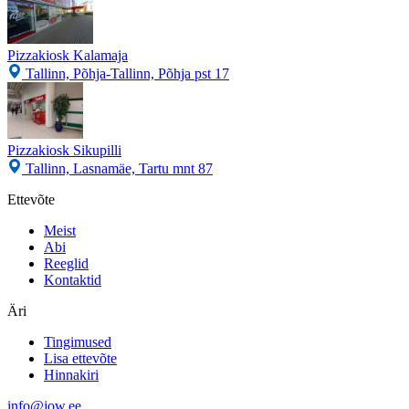
Pizzakiosk Kalamaja
Tallinn, Põhja-Tallinn, Põhja pst 17
Pizzakiosk Sikupilli
Tallinn, Lasnamäe, Tartu mnt 87
Ettevõte
Meist
Abi
Reeglid
Kontaktid
Äri
Tingimused
Lisa ettevõte
Hinnakiri
info@jow.ee