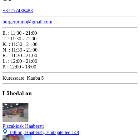
+37257438483
burgerprimo@gmail.com
E.
:
11:30 - 21:00
T.
:
11:30 - 21:00
K.
:
11:30 - 21:00
N.
:
11:30 - 21:00
R.
:
11:30 - 21:00
L.
:
12:00 - 21:00
P.
:
12:00 - 18:00
Kuressaare, Kauba 5
Lähedal on
Pizzakiosk Haabersti
Tallinn, Haabersti, Ehitajate tee 148