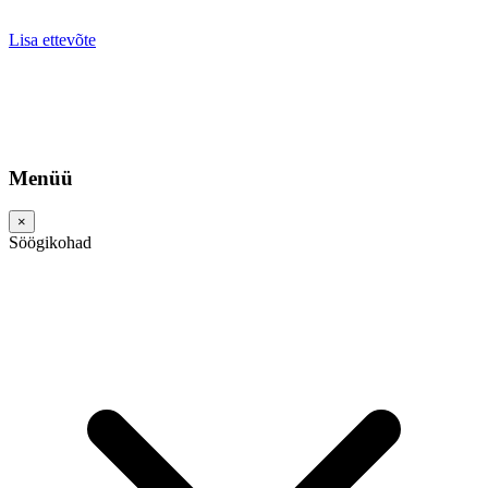
Lisa ettevõte
Menüü
×
Söögikohad