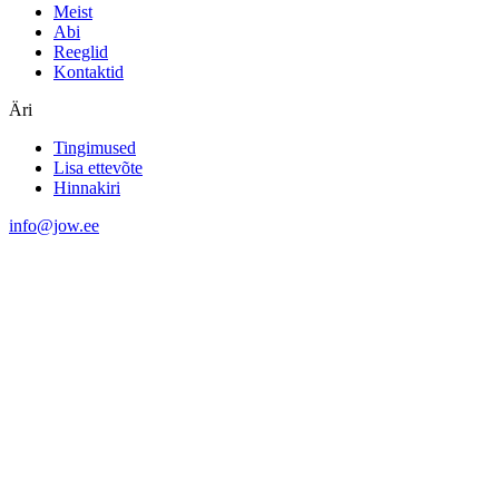
Meist
Abi
Reeglid
Kontaktid
Äri
Tingimused
Lisa ettevõte
Hinnakiri
info@jow.ee