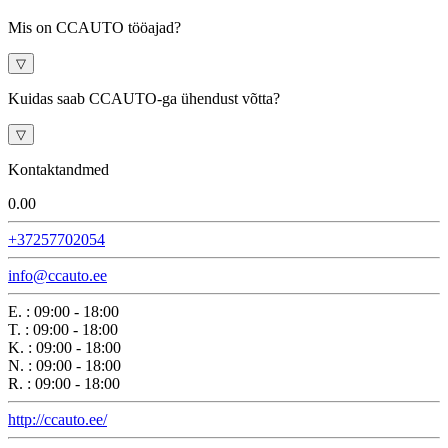
Mis on CCAUTO tööajad?
▽
Kuidas saab CCAUTO-ga ühendust võtta?
▽
Kontaktandmed
0.0
0
+37257702054
info@ccauto.ee
E.
:
09:00 - 18:00
T.
:
09:00 - 18:00
K.
:
09:00 - 18:00
N.
:
09:00 - 18:00
R.
:
09:00 - 18:00
http://ccauto.ee/