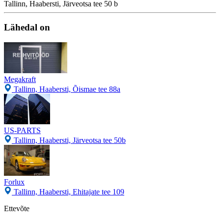
Tallinn, Haabersti, Järveotsa tee 50 b
Lähedal on
Megakraft
Tallinn, Haabersti, Õismae tee 88a
US-PARTS
Tallinn, Haabersti, Järveotsa tee 50b
Forlux
Tallinn, Haabersti, Ehitajate tee 109
Ettevõte