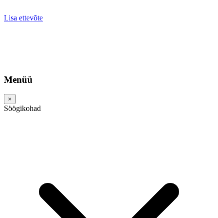
Lisa ettevõte
Menüü
×
Söögikohad