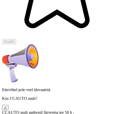
Avalda
Ettevõttel pole veel ülevaateid.
Kus CCAUTO asub?
△
CCAUTO asub aadressil Järveotsa tee 50 b .