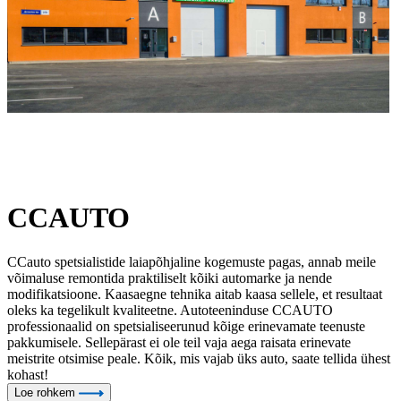
CCAUTO
CCauto spetsialistide laiapõhjaline kogemuste pagas, annab meile
võimaluse remontida praktiliselt kõiki automarke ja nende
modifikatsioone. Kaasaegne tehnika aitab kaasa sellele, et resultaat
oleks ka tegelikult kvaliteetne. Autoteeninduse CCAUTO
professionaalid on spetsialiseerunud kõige erinevamate teenuste
pakkumisele. Sellepärast ei ole teil vaja aega raisata erinevate
meistrite otsimise peale. Kõik, mis vajab üks auto, saate tellida ühest
kohast!
Loe rohkem