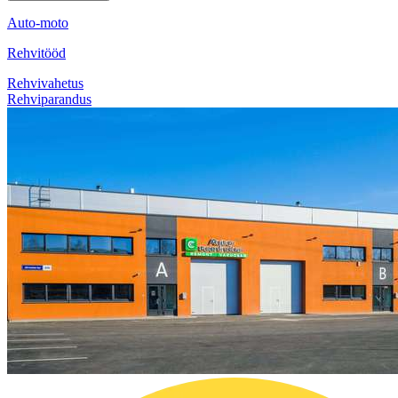
Auto-moto
Rehvitööd
Rehvivahetus
Rehviparandus