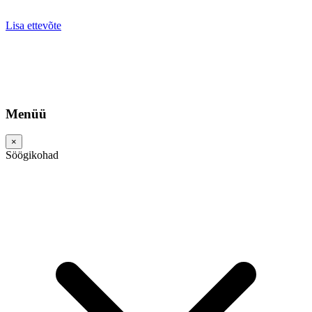
Lisa ettevõte
Menüü
×
Söögikohad