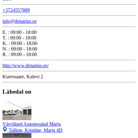
+3724557889
info@denarius.ee
E.
:
09:00 - 18:00
T.
:
09:00 - 18:00
K.
:
09:00 - 18:00
N.
:
09:00 - 18:00
R.
:
09:00 - 18:00
http://www.denarius.ee/
Kuressaare, Kalevi 2
Lähedal on
Värvilised Autopesulad Marja
Tallinn, Kristiine, Marja 4D