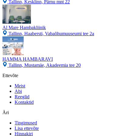
Tallinn, Kesklinn, Pärnu mnt 22
Al Mare Hambakliinik
Tallinn, Haabersti, Vabaõhumuuseumi tee 2a
HAMMA HAMBARAVI
Tallinn, Mustamäe, Akadeemia tee 20
Ettevõte
Meist
Abi
Reeglid
Kontaktid
Äri
Tingimused
Lisa ettevõte
Hinnakiri