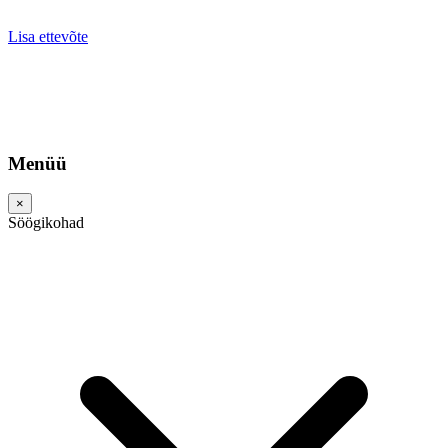
Lisa ettevõte
Menüü
×
Söögikohad