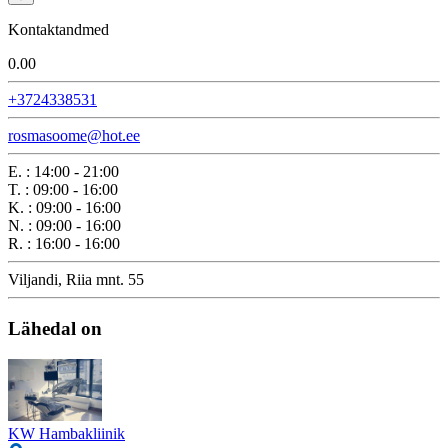
Kontaktandmed
0.0
0
+3724338531
rosmasoome@hot.ee
E.
:
14:00 - 21:00
T.
:
09:00 - 16:00
K.
:
09:00 - 16:00
N.
:
09:00 - 16:00
R.
:
16:00 - 16:00
Viljandi, Riia mnt. 55
Lähedal on
KW Hambakliinik