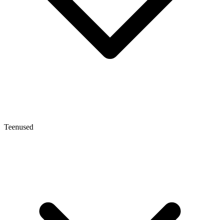
Teenused