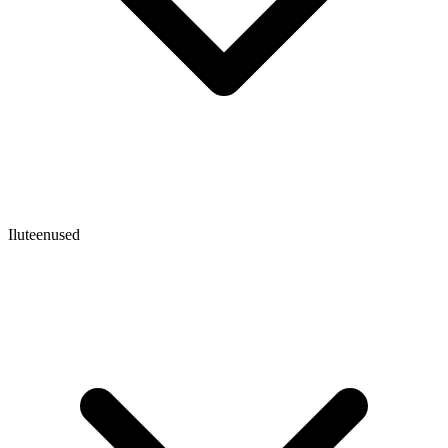
Iluteenused