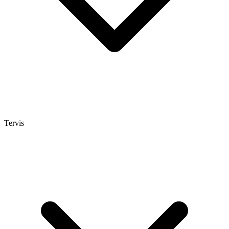
Tervis