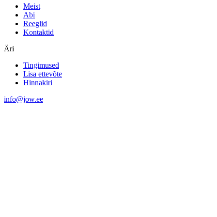
Meist
Abi
Reeglid
Kontaktid
Äri
Tingimused
Lisa ettevõte
Hinnakiri
info@jow.ee