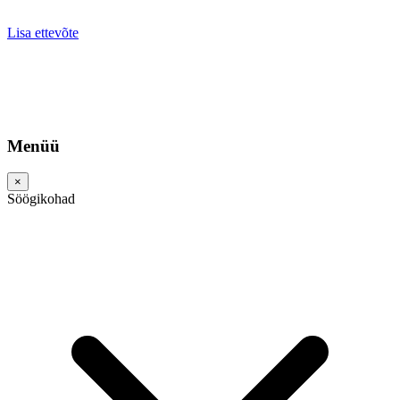
Lisa ettevõte
Menüü
×
Söögikohad