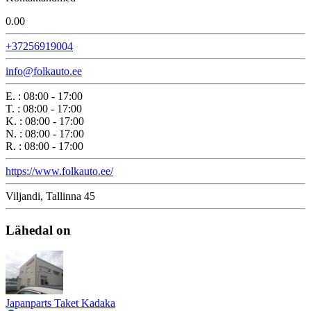
0.0
0
+37256919004
info@folkauto.ee
E.
:
08:00 - 17:00
T.
:
08:00 - 17:00
K.
:
08:00 - 17:00
N.
:
08:00 - 17:00
R.
:
08:00 - 17:00
https://www.folkauto.ee/
Viljandi, Tallinna 45
Lähedal on
Japanparts Taket Kadaka