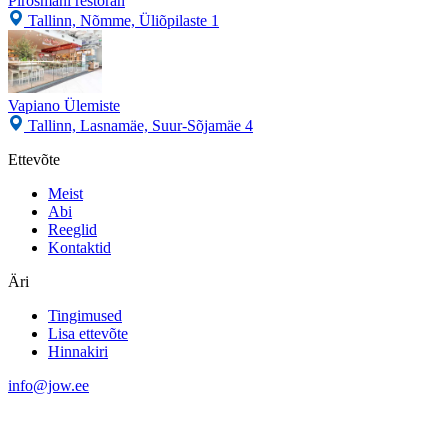
Pirosmani restoran
Tallinn, Nõmme, Üliõpilaste 1
Vapiano Ülemiste
Tallinn, Lasnamäe, Suur-Sõjamäe 4
Ettevõte
Meist
Abi
Reeglid
Kontaktid
Äri
Tingimused
Lisa ettevõte
Hinnakiri
info@jow.ee