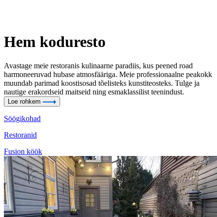
Hem koduresto
Avastage meie restoranis kulinaarne paradiis, kus peened road
harmoneeruvad hubase atmosfääriga. Meie professionaalne peakokk
muundab parimad koostisosad tõelisteks kunstiteosteks. Tulge ja
nautige erakordseid maitseid ning esmaklassilist teenindust.
Loe rohkem
Söögikohad
Restoranid
Fusion köök