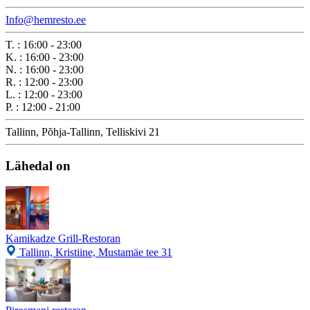
Info@hemresto.ee
T.
:
16:00 - 23:00
K.
:
16:00 - 23:00
N.
:
16:00 - 23:00
R.
:
12:00 - 23:00
L.
:
12:00 - 23:00
P.
:
12:00 - 21:00
Tallinn, Põhja-Tallinn, Telliskivi 21
Lähedal on
Kamikadze Grill-Restoran
Tallinn, Kristiine, Mustamäe tee 31