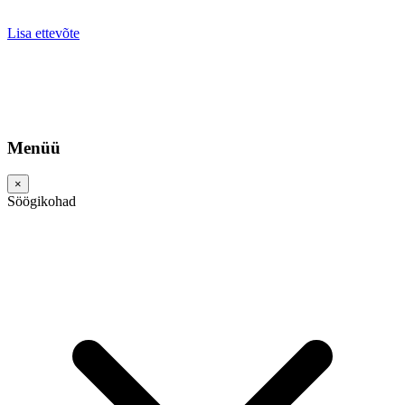
Lisa ettevõte
Menüü
×
Söögikohad