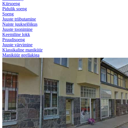
Kiirsoeng
Pidulik soeng
Soeng
Juuste triibutamine
Naiste juukselõikus
Juuste toonimine
Keemiline lokk
Pruudisoeng
Juuste värvimine
Klassikaline maniküür
Maniküür geellakiga