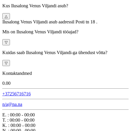
Kus Ilusalong Venus Viljandi asub?
△
Ilusalong Venus Viljandi asub aadressil Posti tn 18 .
Mis on Ilusalong Venus Viljandi tööajad?
▽
Kuidas saab Ilusalong Venus Viljandi-ga ühendust võtta?
▽
Kontaktandmed
0.0
0
+37256716716
n/a@na.na
E.
:
00:00 - 00:00
T.
:
00:00 - 00:00
K.
:
00:00 - 00:00
N.
:
00:00 - 00:00