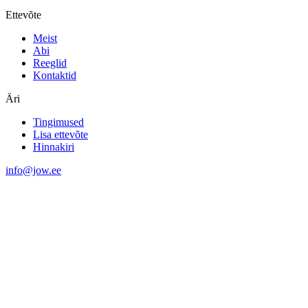
Ettevõte
Meist
Abi
Reeglid
Kontaktid
Äri
Tingimused
Lisa ettevõte
Hinnakiri
info@jow.ee