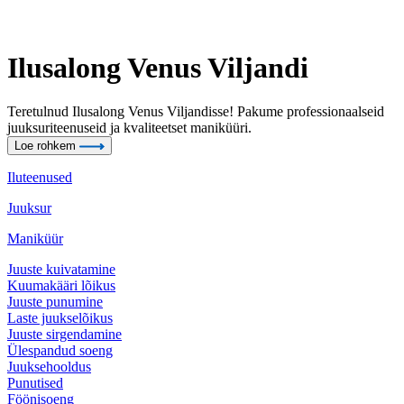
Ilusalong Venus Viljandi
Teretulnud Ilusalong Venus Viljandisse! Pakume professionaalseid
juuksuriteenuseid ja kvaliteetset maniküüri.
Loe rohkem
Iluteenused
Juuksur
Maniküür
Juuste kuivatamine
Kuumakääri lõikus
Juuste punumine
Laste juukselõikus
Juuste sirgendamine
Ülespandud soeng
Juuksehooldus
Punutised
Föönisoeng