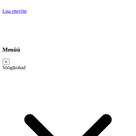
Lisa ettevõte
Menüü
×
Söögikohad