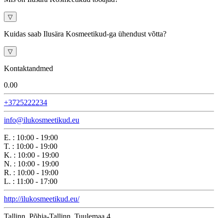
▽
Kuidas saab Ilusära Kosmeetikud-ga ühendust võtta?
▽
Kontaktandmed
0.0
0
+3725222234
info@ilukosmeetikud.eu
E.
:
10:00 - 19:00
T.
:
10:00 - 19:00
K.
:
10:00 - 19:00
N.
:
10:00 - 19:00
R.
:
10:00 - 19:00
L.
:
11:00 - 17:00
http://ilukosmeetikud.eu/
Tallinn, Põhja-Tallinn, Tuulemaa 4