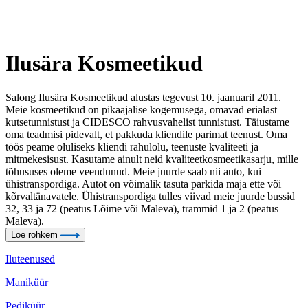
Ilusära Kosmeetikud
Salong Ilusära Kosmeetikud alustas tegevust 10. jaanuaril 2011.
Meie kosmeetikud on pikaajalise kogemusega, omavad erialast
kutsetunnistust ja CIDESCO rahvusvahelist tunnistust. Täiustame
oma teadmisi pidevalt, et pakkuda kliendile parimat teenust. Oma
töös peame oluliseks kliendi rahulolu, teenuste kvaliteeti ja
mitmekesisust. Kasutame ainult neid kvaliteetkosmeetikasarju, mille
tõhususes oleme veendunud. Meie juurde saab nii auto, kui
ühistranspordiga. Autot on võimalik tasuta parkida maja ette või
kõrvaltänavatele. Ühistranspordiga tulles viivad meie juurde bussid
32, 33 ja 72 (peatus Lõime või Maleva), trammid 1 ja 2 (peatus
Maleva).
Loe rohkem
Iluteenused
Maniküür
Pediküür