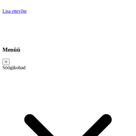
Lisa ettevõte
Menüü
×
Söögikohad