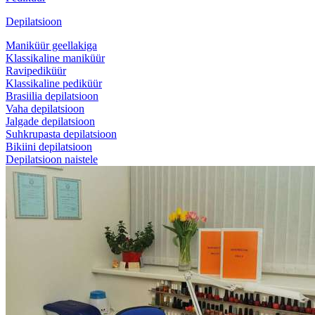
Depilatsioon
Maniküür geellakiga
Klassikaline maniküür
Ravipediküür
Klassikaline pediküür
Brasiilia depilatsioon
Vaha depilatsioon
Jalgade depilatsioon
Suhkrupasta depilatsioon
Bikiini depilatsioon
Depilatsioon naistele