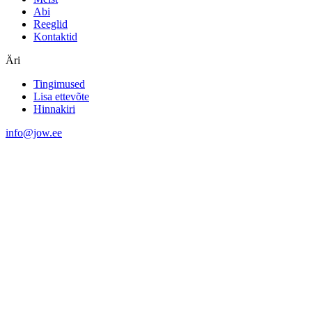
Abi
Reeglid
Kontaktid
Äri
Tingimused
Lisa ettevõte
Hinnakiri
info@jow.ee