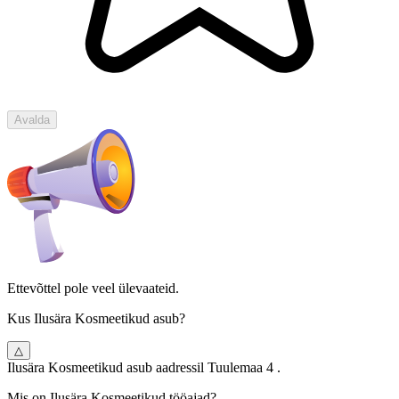
Avalda
Ettevõttel pole veel ülevaateid.
Kus Ilusära Kosmeetikud asub?
△
Ilusära Kosmeetikud asub aadressil Tuulemaa 4 .
Mis on Ilusära Kosmeetikud tööajad?