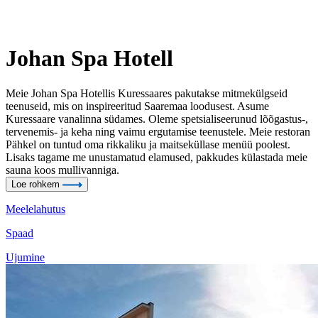
Johan Spa Hotell
Meie Johan Spa Hotellis Kuressaares pakutakse mitmekülgseid
teenuseid, mis on inspireeritud Saaremaa loodusest. Asume
Kuressaare vanalinna südames. Oleme spetsialiseerunud lõõgastus-,
tervenemis- ja keha ning vaimu ergutamise teenustele. Meie restoran
Pähkel on tuntud oma rikkaliku ja maitseküllase menüü poolest.
Lisaks tagame me unustamatud elamused, pakkudes külastada meie
sauna koos mullivanniga.
Loe rohkem
Meelelahutus
Spaad
Ujumine