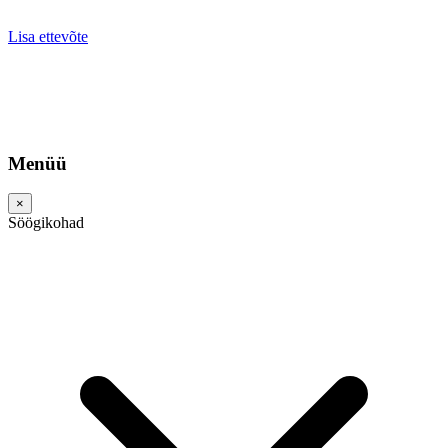
Lisa ettevõte
Menüü
×
Söögikohad