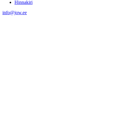
Hinnakiri
info@jow.ee