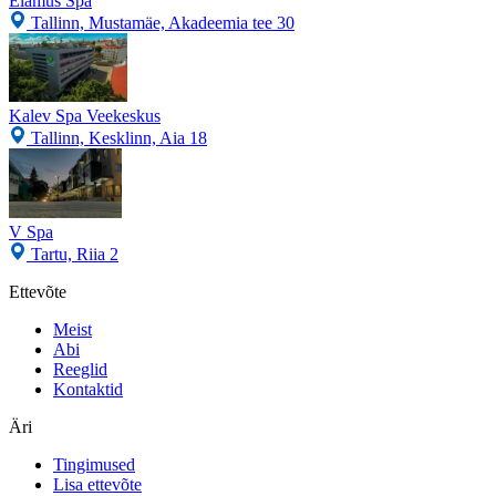
Elamus Spa
Tallinn, Mustamäe, Akadeemia tee 30
Kalev Spa Veekeskus
Tallinn, Kesklinn, Aia 18
V Spa
Tartu, Riia 2
Ettevõte
Meist
Abi
Reeglid
Kontaktid
Äri
Tingimused
Lisa ettevõte