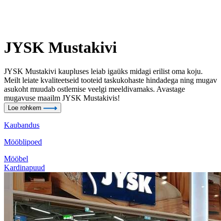
JYSK Mustakivi
JYSK Mustakivi kaupluses leiab igaüks midagi erilist oma koju.
Meilt leiate kvaliteetseid tooteid taskukohaste hindadega ning mugav
asukoht muudab ostlemise veelgi meeldivamaks. Avastage
mugavuse maailm JYSK Mustakivis!
Loe rohkem
Kaubandus
Mööblipoed
Mööbel
Kardinapuud