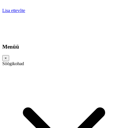
Lisa ettevõte
Menüü
×
Söögikohad