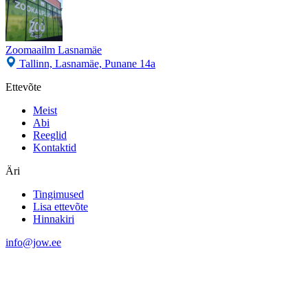
Zoomaailm Lasnamäe
Tallinn, Lasnamäe, Punane 14а
Ettevõte
Meist
Abi
Reeglid
Kontaktid
Äri
Tingimused
Lisa ettevõte
Hinnakiri
info@jow.ee