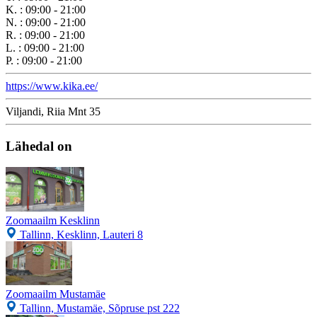
K.
:
09:00 - 21:00
N.
:
09:00 - 21:00
R.
:
09:00 - 21:00
L.
:
09:00 - 21:00
P.
:
09:00 - 21:00
https://www.kika.ee/
Viljandi, Riia Mnt 35
Lähedal on
Zoomaailm Kesklinn
Tallinn, Kesklinn, Lauteri 8
Zoomaailm Mustamäe
Tallinn, Mustamäe, Sõpruse pst 222