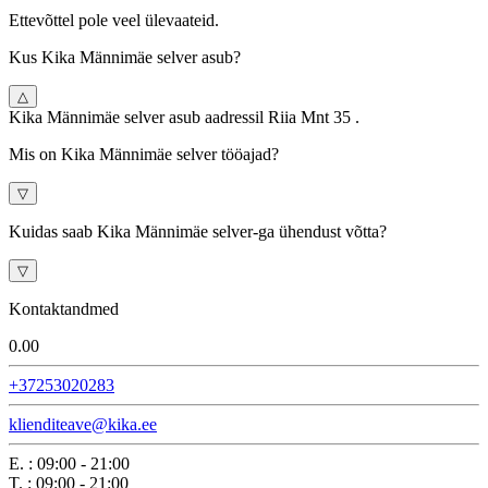
Ettevõttel pole veel ülevaateid.
Kus Kika Мännimäe selver asub?
△
Kika Мännimäe selver asub aadressil Riia Mnt 35 .
Mis on Kika Мännimäe selver tööajad?
▽
Kuidas saab Kika Мännimäe selver-ga ühendust võtta?
▽
Kontaktandmed
0.0
0
+37253020283
klienditeave@kika.ee
E.
:
09:00 - 21:00
T.
:
09:00 - 21:00