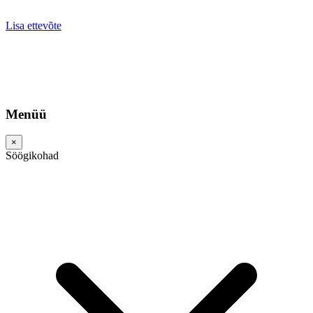
Lisa ettevõte
Menüü
×
Söögikohad