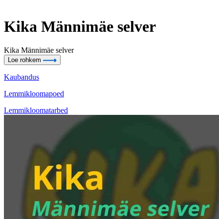
Kika Мännimäe selver
Kika Мännimäe selver
Loe rohkem
Kaubandus
Lemmikloomapoed
Lemmikloomatarbed