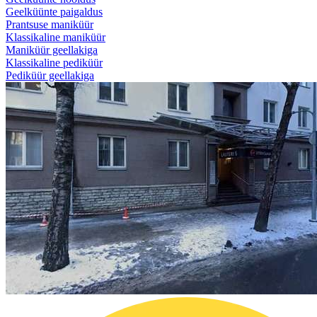
Geelküünte paigaldus
Prantsuse maniküür
Klassikaline maniküür
Maniküür geellakiga
Klassikaline pediküür
Pediküür geellakiga