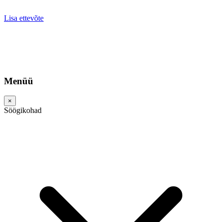
Lisa ettevõte
Menüü
×
Söögikohad