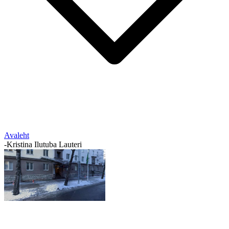
Avaleht
-
Kristina Ilutuba Lauteri