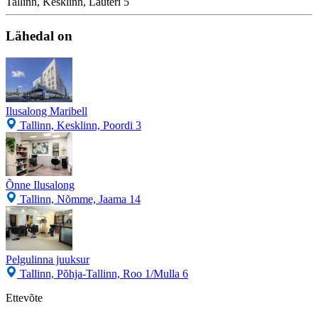
Tallinn, Kesklinn, Lauteri 5
Lähedal on
Ilusalong Maribell
Tallinn, Kesklinn, Poordi 3
Õnne Ilusalong
Tallinn, Nõmme, Jaama 14
Pelgulinna juuksur
Tallinn, Põhja-Tallinn, Roo 1/Mulla 6
Ettevõte