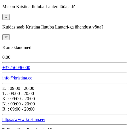
Mis on Kristina Ilutuba Lauteri tööajad?
▽
Kuidas saab Kristina Ilutuba Lauteri-ga ühendust võtta?
▽
Kontaktandmed
0.0
0
+37256996000
info@kristina.ee
E.
:
09:00 - 20:00
T.
:
09:00 - 20:00
K.
:
09:00 - 20:00
N.
:
09:00 - 20:00
R.
:
09:00 - 20:00
https://www.kristina.ee/