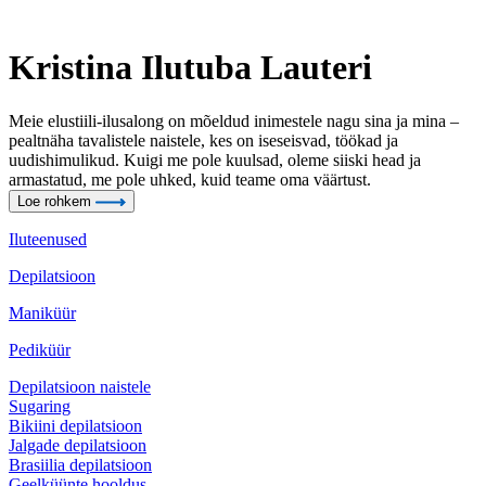
Kristina Ilutuba Lauteri
Meie elustiili-ilusalong on mõeldud inimestele nagu sina ja mina –
pealtnäha tavalistele naistele, kes on iseseisvad, töökad ja
uudishimulikud. Kuigi me pole kuulsad, oleme siiski head ja
armastatud, me pole uhked, kuid teame oma väärtust.
Loe rohkem
Iluteenused
Depilatsioon
Maniküür
Pediküür
Depilatsioon naistele
Sugaring
Bikiini depilatsioon
Jalgade depilatsioon
Brasiilia depilatsioon
Geelküünte hooldus