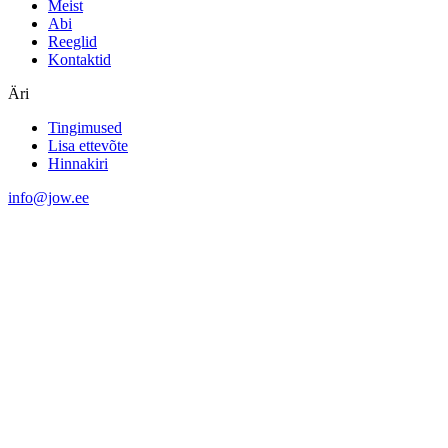
Meist
Abi
Reeglid
Kontaktid
Äri
Tingimused
Lisa ettevõte
Hinnakiri
info@jow.ee