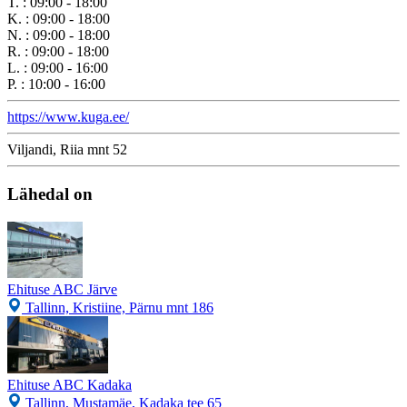
T.
:
09:00 - 18:00
K.
:
09:00 - 18:00
N.
:
09:00 - 18:00
R.
:
09:00 - 18:00
L.
:
09:00 - 16:00
P.
:
10:00 - 16:00
https://www.kuga.ee/
Viljandi, Riia mnt 52
Lähedal on
Ehituse ABC Järve
Tallinn, Kristiine, Pärnu mnt 186
Ehituse ABC Kadaka
Tallinn, Mustamäe, Kadaka tee 65