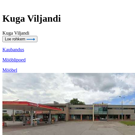
Kuga Viljandi
Kuga Viljandi
Loe rohkem
Kaubandus
Mööblipoed
Mööbel