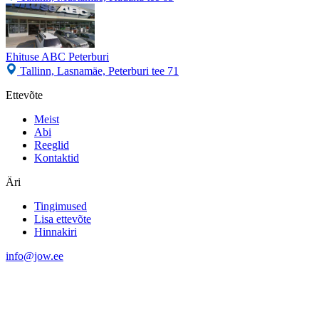
Ehituse ABC Peterburi
Tallinn, Lasnamäe, Peterburi tee 71
Ettevõte
Meist
Abi
Reeglid
Kontaktid
Äri
Tingimused
Lisa ettevõte
Hinnakiri
info@jow.ee