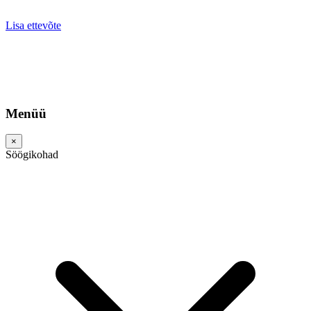
Lisa ettevõte
Menüü
×
Söögikohad