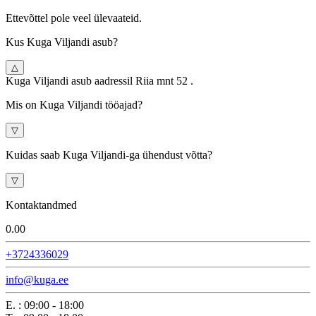
Ettevõttel pole veel ülevaateid.
Kus Kuga Viljandi asub?
△
Kuga Viljandi asub aadressil Riia mnt 52 .
Mis on Kuga Viljandi tööajad?
▽
Kuidas saab Kuga Viljandi-ga ühendust võtta?
▽
Kontaktandmed
0.0
0
+3724336029
info@kuga.ee
E.
:
09:00 - 18:00