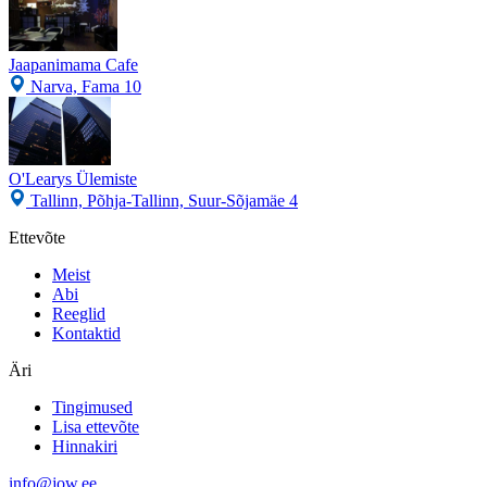
Jaapanimama Cafe
Narva, Fama 10
O'Learys Ülemiste
Tallinn, Põhja-Tallinn, Suur-Sõjamäe 4
Ettevõte
Meist
Abi
Reeglid
Kontaktid
Äri
Tingimused
Lisa ettevõte
Hinnakiri
info@jow.ee