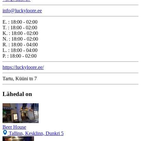
info@luckyloore.ee
E.
:
18:00 - 02:00
T.
:
18:00 - 02:00
K.
:
18:00 - 02:00
N.
:
18:00 - 02:00
R.
:
18:00 - 04:00
L.
:
18:00 - 04:00
P.
:
18:00 - 02:00
https://luckyloore.ee/
Tartu, Küüni tn 7
Lähedal on
Beer House
Tallinn, Kesklinn, Dunkri 5