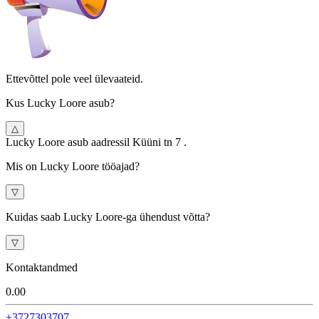
Ettevõttel pole veel ülevaateid.
Kus Lucky Loore asub?
△
Lucky Loore asub aadressil Küüni tn 7 .
Mis on Lucky Loore tööajad?
▽
Kuidas saab Lucky Loore-ga ühendust võtta?
▽
Kontaktandmed
0.0
0
+3727303707