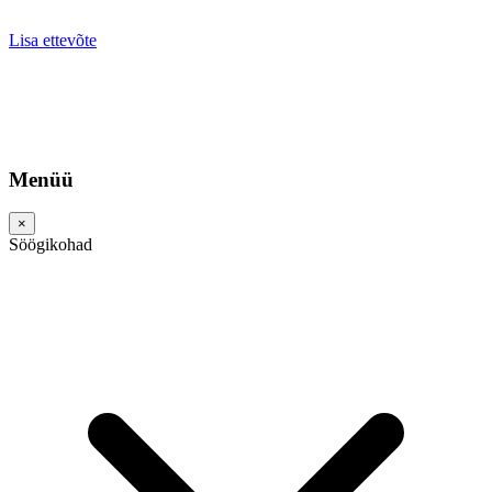
Lisa ettevõte
Menüü
×
Söögikohad