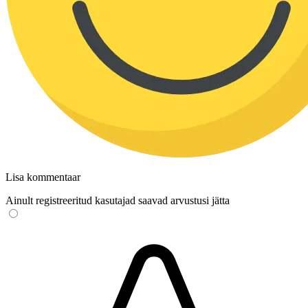
Lisa kommentaar
Ainult registreeritud kasutajad saavad arvustusi jätta