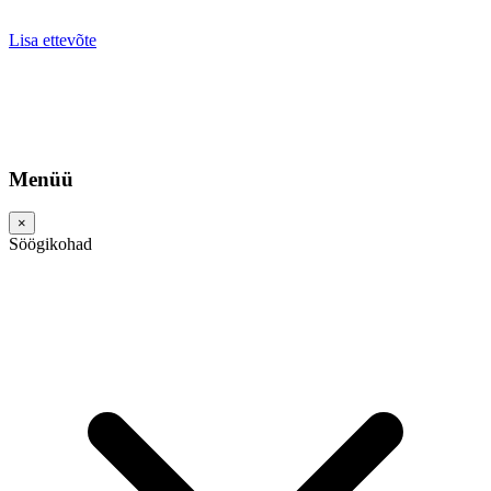
Lisa ettevõte
Menüü
×
Söögikohad