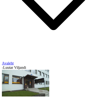
Avaleht
-
Luutar Viljandi