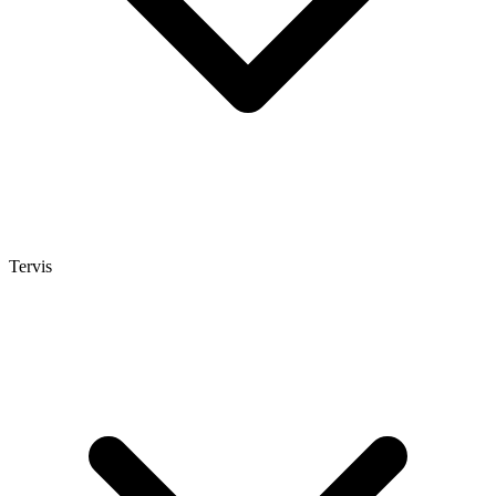
Tervis