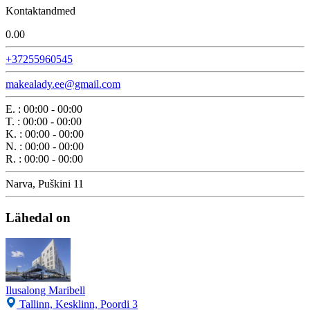
Kontaktandmed
0.0
0
+37255960545
makealady.ee@gmail.com
E.
:
00:00 - 00:00
T.
:
00:00 - 00:00
K.
:
00:00 - 00:00
N.
:
00:00 - 00:00
R.
:
00:00 - 00:00
Narva, Puškini 11
Lähedal on
Ilusalong Maribell
Tallinn, Kesklinn, Poordi 3