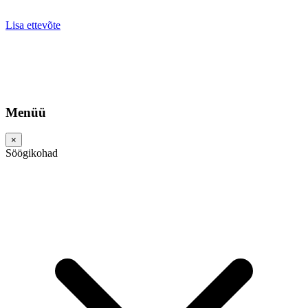
Lisa ettevõte
Menüü
×
Söögikohad