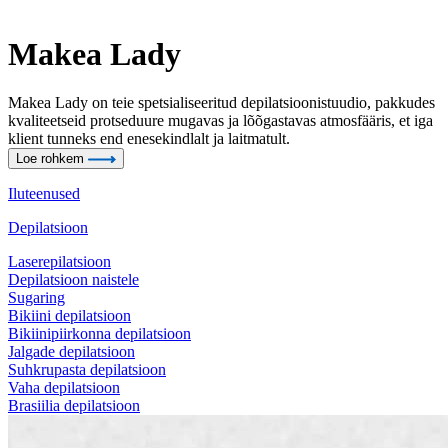
Makea Lady
Makea Lady on teie spetsialiseeritud depilatsioonistuudio, pakkudes
kvaliteetseid protseduure mugavas ja lõõgastavas atmosfääris, et iga
klient tunneks end enesekindlalt ja laitmatult.
Loe rohkem
Iluteenused
Depilatsioon
Laserepilatsioon
Depilatsioon naistele
Sugaring
Bikiini depilatsioon
Bikiinipiirkonna depilatsioon
Jalgade depilatsioon
Suhkrupasta depilatsioon
Vaha depilatsioon
Brasiilia depilatsioon