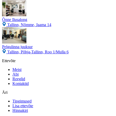
Õnne Ilusalong
Tallinn, Nõmme, Jaama 14
Pelgulinna juuksur
Tallinn, Põhja-Tallinn, Roo 1/Mulla 6
Ettevõte
Meist
Abi
Reeglid
Kontaktid
Äri
Tingimused
Lisa ettevõte
Hinnakiri