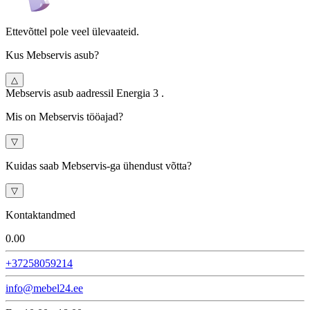
Ettevõttel pole veel ülevaateid.
Kus Mebservis asub?
△
Mebservis asub aadressil Energia 3 .
Mis on Mebservis tööajad?
▽
Kuidas saab Mebservis-ga ühendust võtta?
▽
Kontaktandmed
0.0
0
+37258059214
info@mebel24.ee