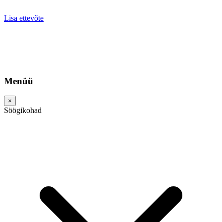
Lisa ettevõte
Menüü
×
Söögikohad