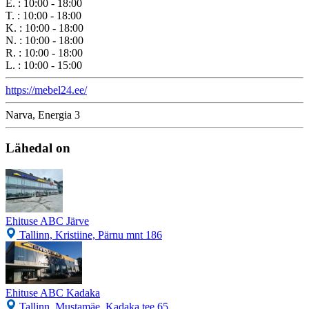
E.
:
10:00 - 18:00
T.
:
10:00 - 18:00
K.
:
10:00 - 18:00
N.
:
10:00 - 18:00
R.
:
10:00 - 18:00
L.
:
10:00 - 15:00
https://mebel24.ee/
Narva, Energia 3
Lähedal on
Ehituse ABC Järve
Tallinn, Kristiine, Pärnu mnt 186
Ehituse ABC Kadaka
Tallinn, Mustamäe, Kadaka tee 65