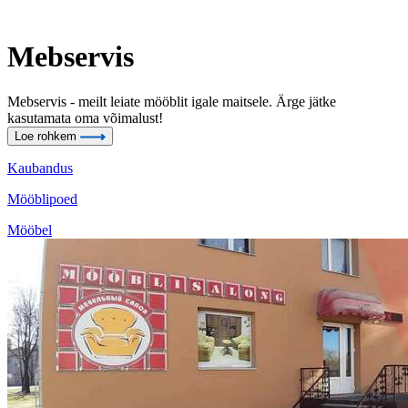
Mebservis
Mebservis - meilt leiate mööblit igale maitsele. Ärge jätke
kasutamata oma võimalust!
Loe rohkem
Kaubandus
Mööblipoed
Mööbel