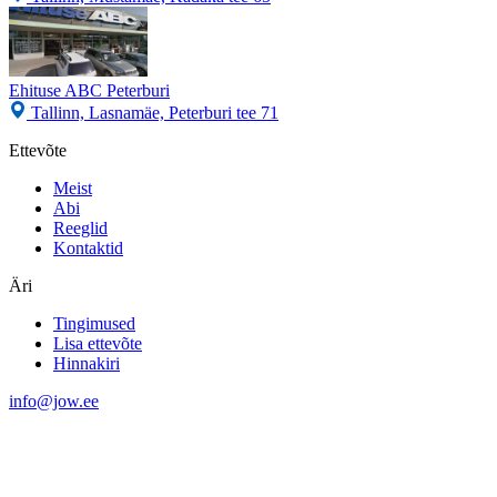
Ehituse ABC Peterburi
Tallinn, Lasnamäe, Peterburi tee 71
Ettevõte
Meist
Abi
Reeglid
Kontaktid
Äri
Tingimused
Lisa ettevõte
Hinnakiri
info@jow.ee