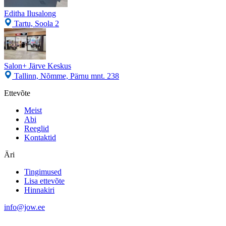
Editha Ilusalong
Tartu, Soola 2
Salon+ Järve Keskus
Tallinn, Nõmme, Pärnu mnt. 238
Ettevõte
Meist
Abi
Reeglid
Kontaktid
Äri
Tingimused
Lisa ettevõte
Hinnakiri
info@jow.ee