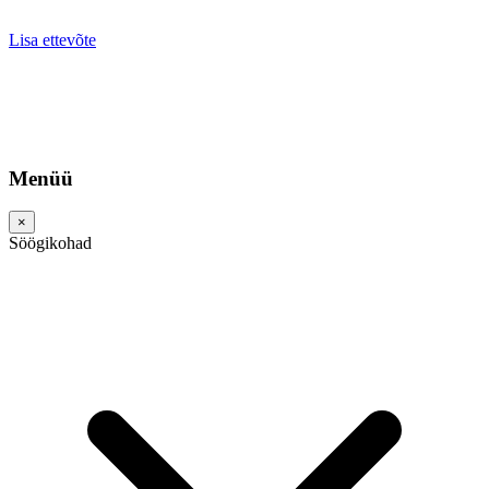
Lisa ettevõte
Menüü
×
Söögikohad