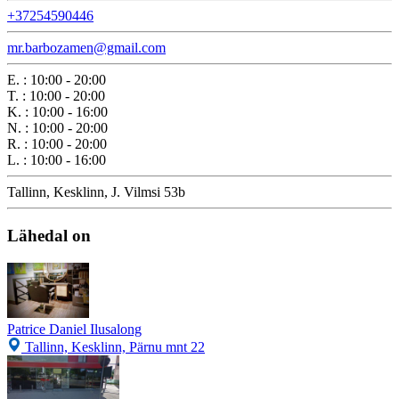
+37254590446
mr.barbozamen@gmail.com
E.
:
10:00 - 20:00
T.
:
10:00 - 20:00
K.
:
10:00 - 16:00
N.
:
10:00 - 20:00
R.
:
10:00 - 20:00
L.
:
10:00 - 16:00
Tallinn, Kesklinn, J. Vilmsi 53b
Lähedal on
Patrice Daniel Ilusalong
Tallinn, Kesklinn, Pärnu mnt 22