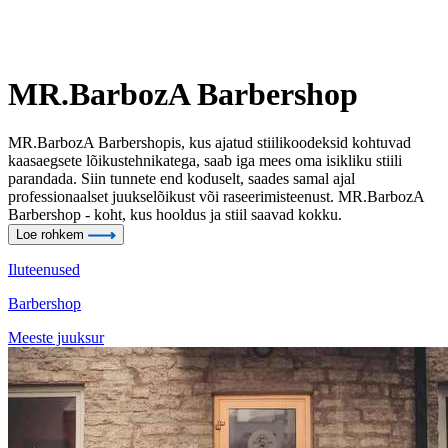
MR.BarbozA Barbershop
MR.BarbozA Barbershopis, kus ajatud stiilikoodeksid kohtuvad
kaasaegsete lõikustehnikatega, saab iga mees oma isikliku stiili
parandada. Siin tunnete end koduselt, saades samal ajal
professionaalset juukselõikust või raseerimisteenust. MR.BarbozA
Barbershop - koht, kus hooldus ja stiil saavad kokku.
Loe rohkem
Iluteenused
Barbershop
Meeste juuksur