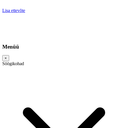
Lisa ettevõte
Menüü
×
Söögikohad