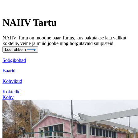
NAIIV Tartu
NAIIV Tartu on moodne baar Tartus, kus pakutakse laia valikut
kokteile, veine ja muid jooke ning hõrgutavaid suupisteid.
Loe rohkem
Söögikohad
Baarid
Kohvikud
Kokteilid
Kohv