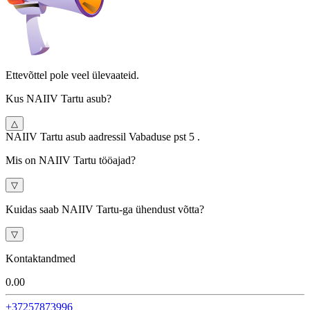
Ettevõttel pole veel ülevaateid.
Kus NAIIV Tartu asub?
△
NAIIV Tartu asub aadressil Vabaduse pst 5 .
Mis on NAIIV Tartu tööajad?
▽
Kuidas saab NAIIV Tartu-ga ühendust võtta?
▽
Kontaktandmed
0.0
0
+37257873996