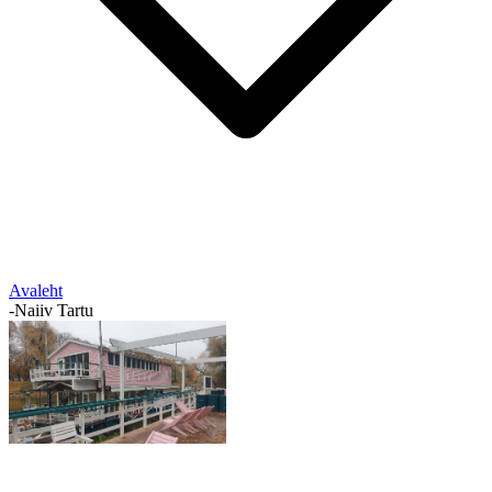
Avaleht
-
Naiiv Tartu