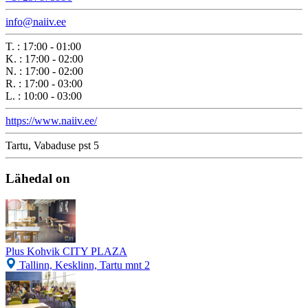
info@naiiv.ee
T.
:
17:00 - 01:00
K.
:
17:00 - 02:00
N.
:
17:00 - 02:00
R.
:
17:00 - 03:00
L.
:
10:00 - 03:00
https://www.naiiv.ee/
Tartu, Vabaduse pst 5
Lähedal on
Plus Kohvik CITY PLAZA
Tallinn, Kesklinn, Tartu mnt 2