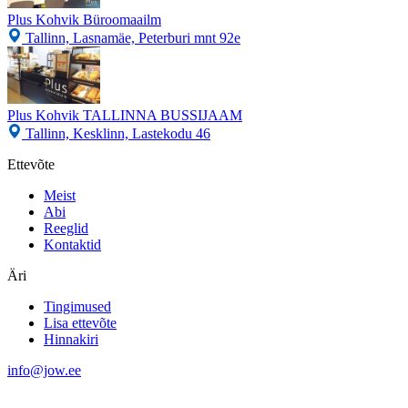
Plus Kohvik Büroomaailm
Tallinn, Lasnamäe, Peterburi mnt 92e
Plus Kohvik TALLINNA BUSSIJAAM
Tallinn, Kesklinn, Lastekodu 46
Ettevõte
Meist
Abi
Reeglid
Kontaktid
Äri
Tingimused
Lisa ettevõte
Hinnakiri
info@jow.ee