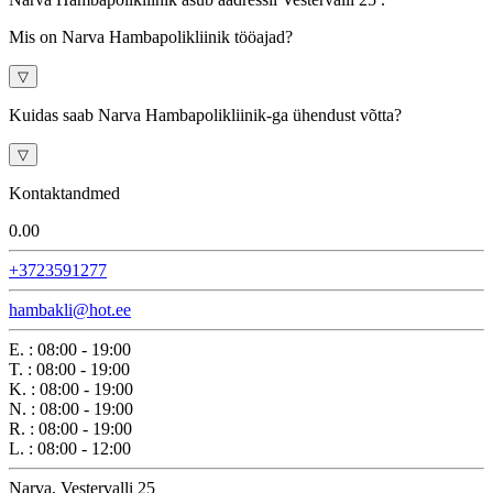
Mis on Narva Hambapolikliinik tööajad?
▽
Kuidas saab Narva Hambapolikliinik-ga ühendust võtta?
▽
Kontaktandmed
0.0
0
+3723591277
hambakli@hot.ee
E.
:
08:00 - 19:00
T.
:
08:00 - 19:00
K.
:
08:00 - 19:00
N.
:
08:00 - 19:00
R.
:
08:00 - 19:00
L.
:
08:00 - 12:00
Narva, Vestervalli 25