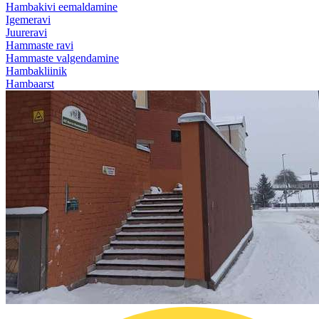
Hambakivi eemaldamine
Igemeravi
Juureravi
Hammaste ravi
Hammaste valgendamine
Hambakliinik
Hambaarst