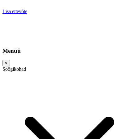
Lisa ettevõte
Menüü
×
Söögikohad