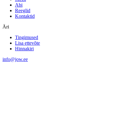
Abi
Reeglid
Kontaktid
Äri
Tingimused
Lisa ettevõte
Hinnakiri
info@jow.ee