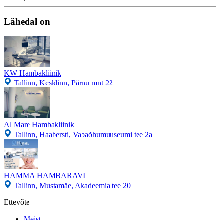
Lähedal on
KW Hambakliinik
Tallinn, Kesklinn, Pärnu mnt 22
Al Mare Hambakliinik
Tallinn, Haabersti, Vabaõhumuuseumi tee 2a
HAMMA HAMBARAVI
Tallinn, Mustamäe, Akadeemia tee 20
Ettevõte
Meist