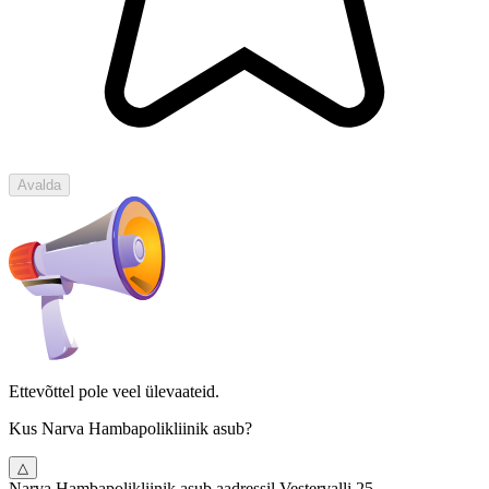
Avalda
Ettevõttel pole veel ülevaateid.
Kus Narva Hambapolikliinik asub?
△
Narva Hambapolikliinik asub aadressil Vestervalli 25 .