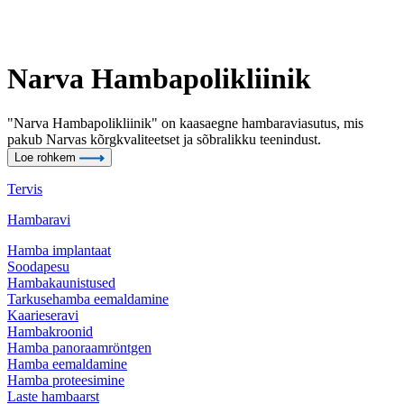
Narva Hambapolikliinik
"Narva Hambapolikliinik" on kaasaegne hambaraviasutus, mis
pakub Narvas kõrgkvaliteetset ja sõbralikku teenindust.
Loe rohkem
Tervis
Hambaravi
Hamba implantaat
Soodapesu
Hambakaunistused
Tarkusehamba eemaldamine
Kaarieseravi
Hambakroonid
Hamba panoraamröntgen
Hamba eemaldamine
Hamba proteesimine
Laste hambaarst