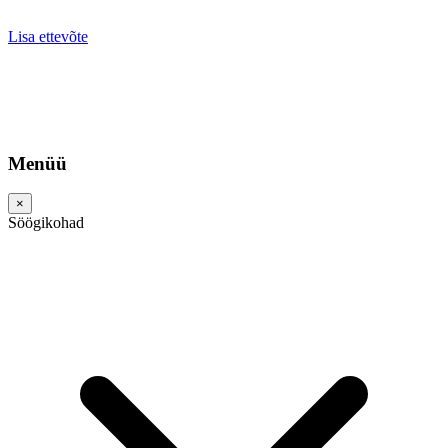
Lisa ettevõte
Menüü
×
Söögikohad