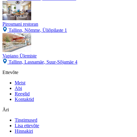
Pirosmani restoran
Tallinn, Nõmme, Üliõpilaste 1
Vapiano Ülemiste
Tallinn, Lasnamäe, Suur-Sõjamäe 4
Ettevõte
Meist
Abi
Reeglid
Kontaktid
Äri
Tingimused
Lisa ettevõte
Hinnakiri