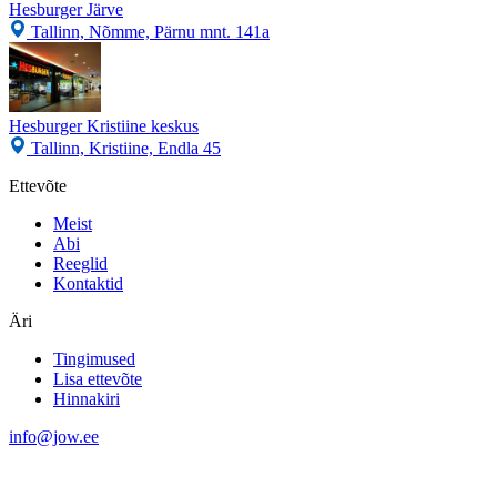
Hesburger Järve
Tallinn, Nõmme, Pärnu mnt. 141a
Hesburger Kristiine keskus
Tallinn, Kristiine, Endla 45
Ettevõte
Meist
Abi
Reeglid
Kontaktid
Äri
Tingimused
Lisa ettevõte
Hinnakiri
info@jow.ee