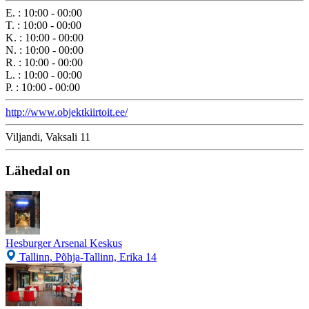
E.
:
10:00 - 00:00
T.
:
10:00 - 00:00
K.
:
10:00 - 00:00
N.
:
10:00 - 00:00
R.
:
10:00 - 00:00
L.
:
10:00 - 00:00
P.
:
10:00 - 00:00
http://www.objektkiirtoit.ee/
Viljandi, Vaksali 11
Lähedal on
Hesburger Arsenal Keskus
Tallinn, Põhja-Tallinn, Erika 14