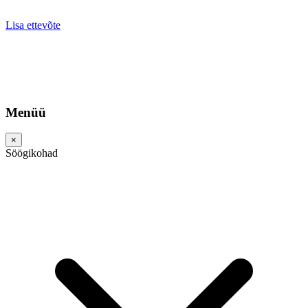
Lisa ettevõte
Menüü
×
Söögikohad