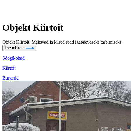
Objekt Kiirtoit
Objekt Kiirtoit: Maitsvad ja kiired road igapäevaseks tarbimiseks.
Loe rohkem
Söögikohad
Kiirtoit
Burgerid