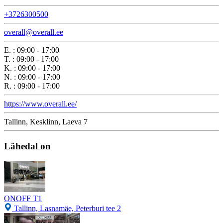
+3726300500
overall@overall.ee
E.
:
09:00 - 17:00
T.
:
09:00 - 17:00
K.
:
09:00 - 17:00
N.
:
09:00 - 17:00
R.
:
09:00 - 17:00
https://www.overall.ee/
Tallinn, Kesklinn, Laeva 7
Lähedal on
ONOFF T1
Tallinn, Lasnamäe, Peterburi tee 2