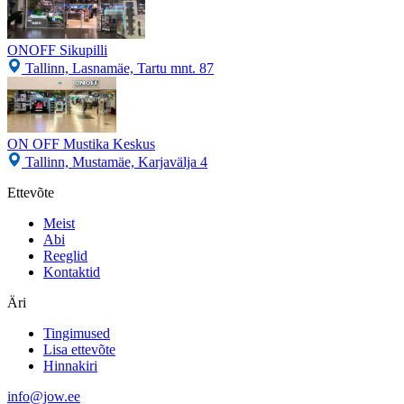
ONOFF Sikupilli
Tallinn, Lasnamäe, Tartu mnt. 87
ON OFF Mustika Keskus
Tallinn, Mustamäe, Karjavälja 4
Ettevõte
Meist
Abi
Reeglid
Kontaktid
Äri
Tingimused
Lisa ettevõte
Hinnakiri
info@jow.ee