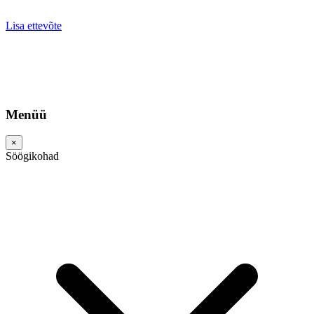
Lisa ettevõte
Menüü
×
Söögikohad