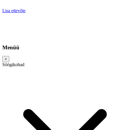
Lisa ettevõte
Menüü
×
Söögikohad