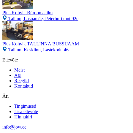
Plus Kohvik Büroomaailm
Tallinn, Lasnamäe, Peterburi mnt 92e
Plus Kohvik TALLINNA BUSSIJAAM
Tallinn, Kesklinn, Lastekodu 46
Ettevõte
Meist
Abi
Reeglid
Kontaktid
Äri
Tingimused
Lisa ettevõte
Hinnakiri
info@jow.ee