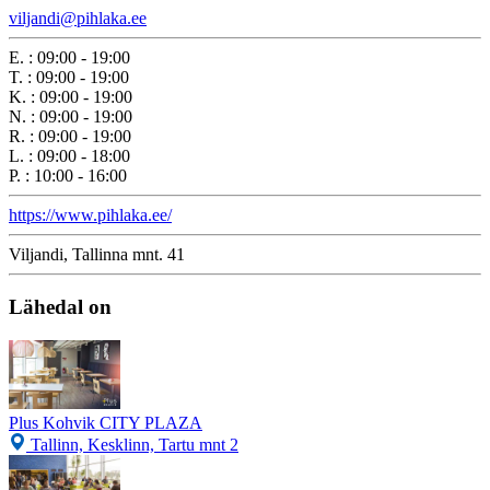
viljandi@pihlaka.ee
E.
:
09:00 - 19:00
T.
:
09:00 - 19:00
K.
:
09:00 - 19:00
N.
:
09:00 - 19:00
R.
:
09:00 - 19:00
L.
:
09:00 - 18:00
P.
:
10:00 - 16:00
https://www.pihlaka.ee/
Viljandi, Tallinna mnt. 41
Lähedal on
Plus Kohvik CITY PLAZA
Tallinn, Kesklinn, Tartu mnt 2