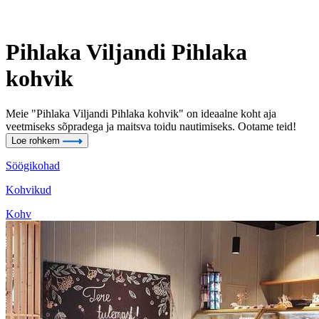
Pihlaka Viljandi Pihlaka
kohvik
Meie "Pihlaka Viljandi Pihlaka kohvik" on ideaalne koht aja
veetmiseks sõpradega ja maitsva toidu nautimiseks. Ootame teid!
Loe rohkem
Söögikohad
Kohvikud
Kohv