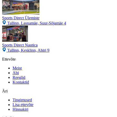
Sports Direct Ülemiste
Tallinn, Lasnamäe, Suur-Sõjamäe 4
Sports Direct Nautica
Tallinn, Kesklinn, Ahtri 9
Ettevõte
Meist
Abi
Reeglid
Kontaktid
Äri
Tingimused
Lisa ettevõte
Hinnakiri