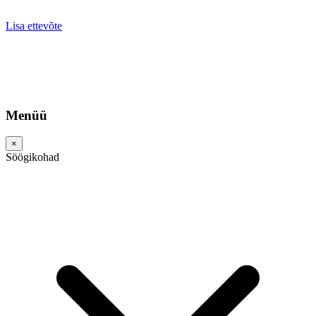
Lisa ettevõte
Menüü
×
Söögikohad