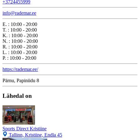
+3724455999
info@rademar.ee
E.
:
10:00 - 20:00
T.
:
10:00 - 20:00
K.
:
10:00 - 20:00
N.
:
10:00 - 20:00
R.
:
10:00 - 20:00
L.
:
10:00 - 20:00
P.
:
10:00 - 20:00
https://rademar.ee/
Pärnu, Papiniidu 8
Lähedal on
Sports Direct Kristiine
Tallinn, Kristiine, Endla 45