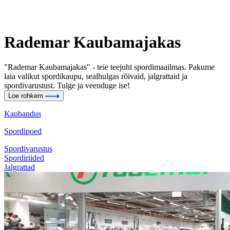
Rademar Kaubamajakas
"Rademar Kaubamajakas" - teie teejuht spordimaailmas. Pakume
laia valikut spordikaupu, sealhulgas rõivaid, jalgrattaid ja
spordivarustust. Tulge ja veenduge ise!
Loe rohkem
Kaubandus
Spordipoed
Spordivarustus
Spordiriided
Jalgrattad