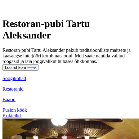
Restoran-pubi Tartu
Aleksander
Restoran-pubi Tartu Aleksander pakub traditsiooniliste maitsete ja
kaasaegse interjööri kombinatsiooni. Meil saate nautida valitud
roogasid ja laia joogivalikut hubases õhkkonnas.
Loe rohkem
Söögikohad
Restoranid
Baarid
Fusion köök
Kokteilid