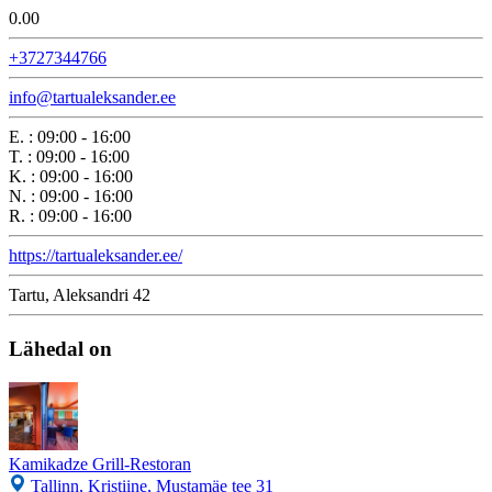
0.0
0
+3727344766
info@tartualeksander.ee
E.
:
09:00 - 16:00
T.
:
09:00 - 16:00
K.
:
09:00 - 16:00
N.
:
09:00 - 16:00
R.
:
09:00 - 16:00
https://tartualeksander.ee/
Tartu, Aleksandri 42
Lähedal on
Kamikadze Grill-Restoran
Tallinn, Kristiine, Mustamäe tee 31