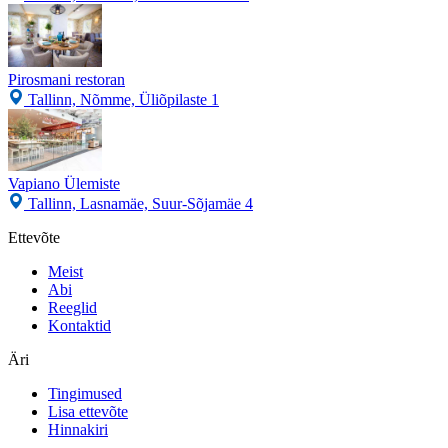
Pirosmani restoran
Tallinn, Nõmme, Üliõpilaste 1
Vapiano Ülemiste
Tallinn, Lasnamäe, Suur-Sõjamäe 4
Ettevõte
Meist
Abi
Reeglid
Kontaktid
Äri
Tingimused
Lisa ettevõte
Hinnakiri