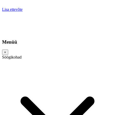
Lisa ettevõte
Menüü
×
Söögikohad