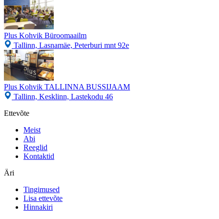
Plus Kohvik Büroomaailm
Tallinn, Lasnamäe, Peterburi mnt 92e
Plus Kohvik TALLINNA BUSSIJAAM
Tallinn, Kesklinn, Lastekodu 46
Ettevõte
Meist
Abi
Reeglid
Kontaktid
Äri
Tingimused
Lisa ettevõte
Hinnakiri