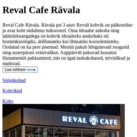
Reval Cafe Rävala
Reval Cafe Rävala. Rävala pst 3 asuv Revali kohvik on päikeseline
ja avar koht südalinna tuiksoonel. Oma ideaalse aukoha ning
lahtiolekuaegadega on kohvik ideaalseks asukohaks nii
hommikusöögiks, ärilõunateks kui õhtusteks koosolemisteks.
Oodatud on ka pere pisemad. Menüü pakub hõrgutavaid roogasid
ning suurepärast veinivalikut. Argipäeviti pakuvad kosutust
lõunamenüü pakkumised, mis on igati taskukohased, tervislikud ja
maitsvad.
Loe rohkem
Söögikohad
Kohvikud
Kohv