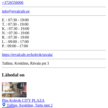
+3726556006
info@revalcafe.ee
E.
:
07:30 - 19:00
T.
:
07:30 - 19:00
K.
:
07:30 - 19:00
N.
:
07:30 - 19:00
R.
:
07:30 - 19:00
L.
:
09:00 - 17:00
P.
:
09:00 - 17:00
https://revalcafe.ee/kohvik/ravala/
Tallinn, Kesklinn, Rävala pst 3
Lähedal on
Plus Kohvik CITY PLAZA
Tallinn, Kesklinn, Tartu mnt 2