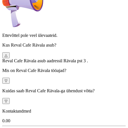
Ettevõttel pole veel ülevaateid.
Kus Reval Cafe Rävala asub?
△
Reval Cafe Rävala asub aadressil Rävala pst 3 .
Mis on Reval Cafe Rävala tööajad?
▽
Kuidas saab Reval Cafe Rävala-ga ühendust võtta?
▽
Kontaktandmed
0.0
0