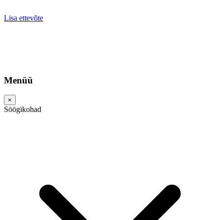
Lisa ettevõte
Menüü
×
Söögikohad