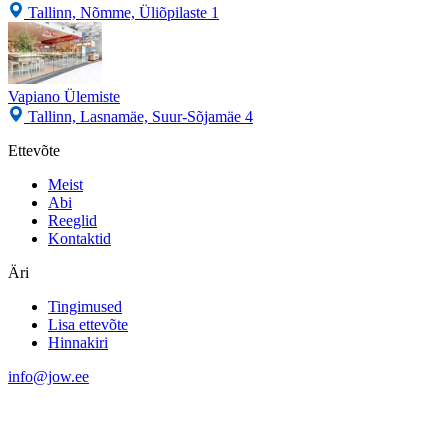
Tallinn, Nõmme, Üliõpilaste 1
Vapiano Ülemiste
Tallinn, Lasnamäe, Suur-Sõjamäe 4
Ettevõte
Meist
Abi
Reeglid
Kontaktid
Äri
Tingimused
Lisa ettevõte
Hinnakiri
info@jow.ee