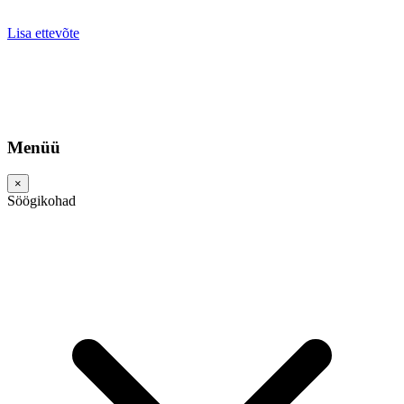
Lisa ettevõte
Menüü
×
Söögikohad