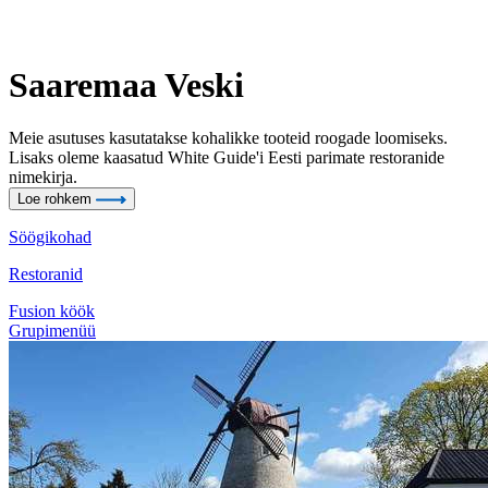
Saaremaa Veski
Meie asutuses kasutatakse kohalikke tooteid roogade loomiseks.
Lisaks oleme kaasatud White Guide'i Eesti parimate restoranide
nimekirja.
Loe rohkem
Söögikohad
Restoranid
Fusion köök
Grupimenüü