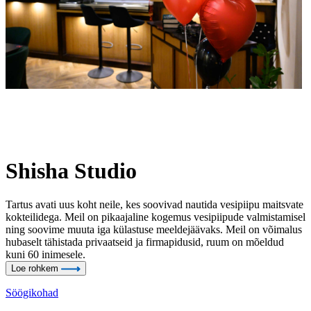
Shisha Studio
Tartus avati uus koht neile, kes soovivad nautida vesipiipu maitsvate
kokteilidega. Meil on pikaajaline kogemus vesipiipude valmistamisel
ning soovime muuta iga külastuse meeldejäävaks. Meil on võimalus
hubaselt tähistada privaatseid ja firmapidusid, ruum on mõeldud
kuni 60 inimesele.
Loe rohkem
Söögikohad