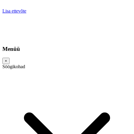
Lisa ettevõte
Menüü
×
Söögikohad