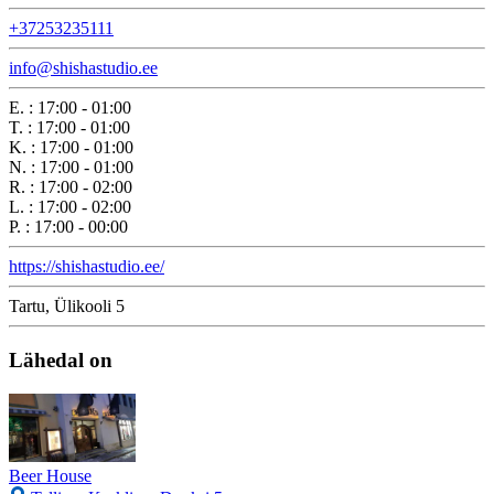
+37253235111
info@shishastudio.ee
E.
:
17:00 - 01:00
T.
:
17:00 - 01:00
K.
:
17:00 - 01:00
N.
:
17:00 - 01:00
R.
:
17:00 - 02:00
L.
:
17:00 - 02:00
P.
:
17:00 - 00:00
https://shishastudio.ee/
Tartu, Ülikooli 5
Lähedal on
Beer House