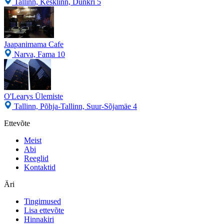
Tallinn, Kesklinn, Dunkri 5
Jaapanimama Cafe
Narva, Fama 10
O'Learys Ülemiste
Tallinn, Põhja-Tallinn, Suur-Sõjamäe 4
Ettevõte
Meist
Abi
Reeglid
Kontaktid
Äri
Tingimused
Lisa ettevõte
Hinnakiri