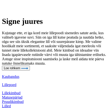
Signe juures
Kujutage ette, et iga kord meie lillepoodi sisenedes satute aeda, kus
valitseb igavene suvi. Siin on iga lill kutse peatuda ja nautida hetke,
olgu see siis üksik elegantne lill või suurepärane kimp. Me valime
hoolikalt meie sortimenti, et saaksite väljendada igat meeleolu või
tunnet meie lillekollektsiooni abil. Meie kimbud on ideaalne viis
lisada igapäevasele rutiinile värvi või muuta iga tähistamine eriliseks.
Astuge sisse inspiratsiooni saamiseks ja laske meil aidata teie päeva
natuke õnnelikumaks muuta.
Loe rohkem
Kaubandus
Lillepoed
Lillekimbud
Matusepärjad
Pruudikimbud
Lilled