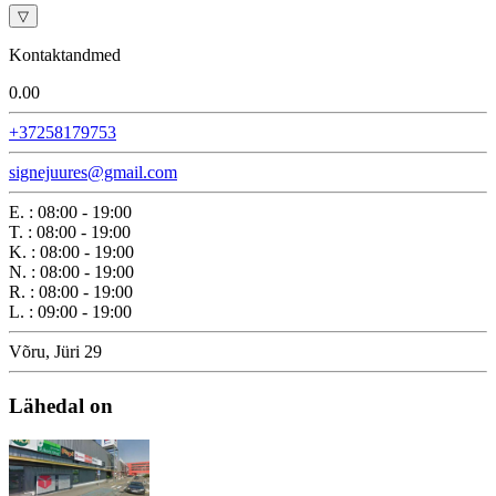
▽
Kontaktandmed
0.0
0
+37258179753
signejuures@gmail.com
E.
:
08:00 - 19:00
T.
:
08:00 - 19:00
K.
:
08:00 - 19:00
N.
:
08:00 - 19:00
R.
:
08:00 - 19:00
L.
:
09:00 - 19:00
Võru, Jüri 29
Lähedal on