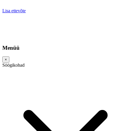
Lisa ettevõte
Menüü
×
Söögikohad