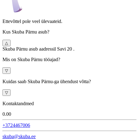
Ettevõttel pole veel ülevaateid.
Kus Skuba Pärnu asub?
△
Skuba Pärnu asub aadressil Savi 20 .
Mis on Skuba Pärnu tööajad?
▽
Kuidas saab Skuba Pärnu-ga ühendust võtta?
▽
Kontaktandmed
0.0
0
+3724467006
skuba@skuba.ee