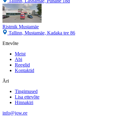
Tallinn, Lasnamäe, Punane 18d
Ristmik Mustamäe
Tallinn, Mustamäe, Kadaka tee 86
Ettevõte
Meist
Abi
Reeglid
Kontaktid
Äri
Tingimused
Lisa ettevõte
Hinnakiri
info@jow.ee