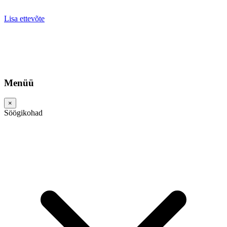
Lisa ettevõte
Menüü
×
Söögikohad