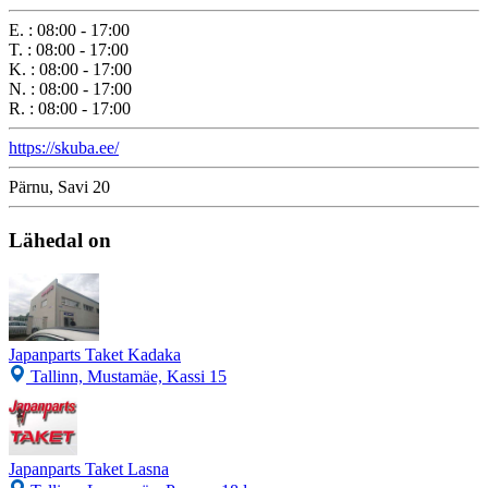
E.
:
08:00 - 17:00
T.
:
08:00 - 17:00
K.
:
08:00 - 17:00
N.
:
08:00 - 17:00
R.
:
08:00 - 17:00
https://skuba.ee/
Pärnu, Savi 20
Lähedal on
Japanparts Taket Kadaka
Tallinn, Mustamäe, Kassi 15
Japanparts Taket Lasna