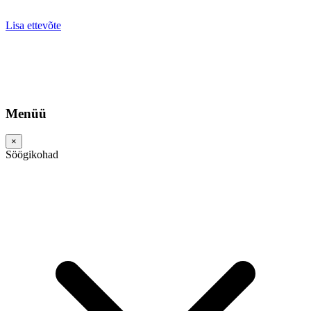
Lisa ettevõte
Menüü
×
Söögikohad