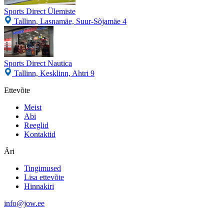
Sports Direct Ülemiste
Tallinn, Lasnamäe, Suur-Sõjamäe 4
Sports Direct Nautica
Tallinn, Kesklinn, Ahtri 9
Ettevõte
Meist
Abi
Reeglid
Kontaktid
Äri
Tingimused
Lisa ettevõte
Hinnakiri
info@jow.ee