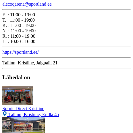
alecoqarena@sportland.ee
E.
:
11:00 - 19:00
T.
:
11:00 - 19:00
K.
:
11:00 - 19:00
N.
:
11:00 - 19:00
R.
:
11:00 - 19:00
L.
:
10:00 - 16:00
https://sportland.ee/
Tallinn, Kristiine, Jalgpalli 21
Lähedal on
Sports Direct Kristiine
Tallinn, Kristiine, Endla 45