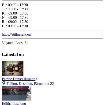
E.
:
09:00 - 17:30
T.
:
09:00 - 17:30
K.
:
09:00 - 17:30
N.
:
09:00 - 17:30
R.
:
09:00 - 17:30
L.
:
09:00 - 17:30
https://stiilnesalk.ee/
Viljandi, Lossi 31
Lähedal on
Patrice Daniel Ilusalong
Tallinn, Kesklinn, Pärnu mnt 22
Editha Ilusalong