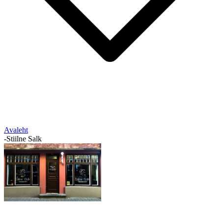
Avaleht
-
Stiilne Salk