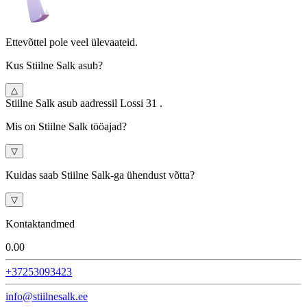
Ettevõttel pole veel ülevaateid.
Kus Stiilne Salk asub?
△
Stiilne Salk asub aadressil Lossi 31 .
Mis on Stiilne Salk tööajad?
▽
Kuidas saab Stiilne Salk-ga ühendust võtta?
▽
Kontaktandmed
0.0
0
+37253093423
info@stiilnesalk.ee