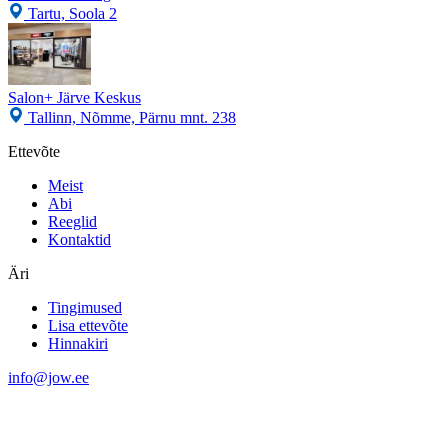
Tartu, Soola 2
Salon+ Järve Keskus
Tallinn, Nõmme, Pärnu mnt. 238
Ettevõte
Meist
Abi
Reeglid
Kontaktid
Äri
Tingimused
Lisa ettevõte
Hinnakiri
info@jow.ee