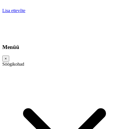
Lisa ettevõte
Menüü
×
Söögikohad