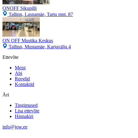
ONOFF Sikupilli
Tallinn, Lasnamäe, Tartu mnt. 87
ON OFF Mustika Keskus
Tallinn, Mustamäe, Karjavälja 4
Ettevõte
Meist
Abi
Reeglid
Kontaktid
Äri
Tingimused
Lisa ettevõte
Hinnakiri
info@jow.ee