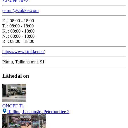
+3724447870
parnu@stokker.com
E.
:
08:00 - 18:00
T.
:
08:00 - 18:00
K.
:
08:00 - 18:00
N.
:
08:00 - 18:00
R.
:
08:00 - 18:00
https://www.stokker.ee/
Pärnu, Tallinna mnt. 91
Lähedal on
ONOFF T1
Tallinn, Lasnamäe, Peterburi tee 2