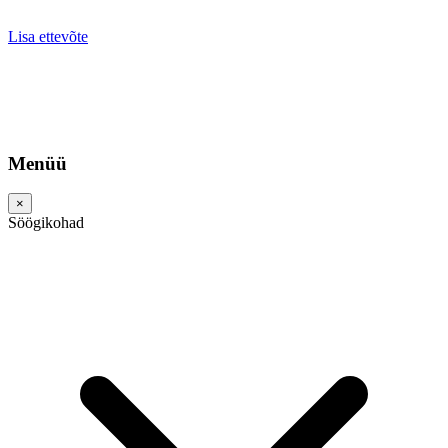
Lisa ettevõte
Menüü
×
Söögikohad