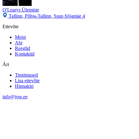
O'Learys Ülemiste
Tallinn, Põhja-Tallinn, Suur-Sõjamäe 4
Ettevõte
Meist
Abi
Reeglid
Kontaktid
Äri
Tingimused
Lisa ettevõte
Hinnakiri
info@jow.ee