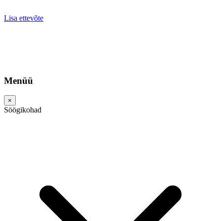
Lisa ettevõte
Menüü
×
Söögikohad