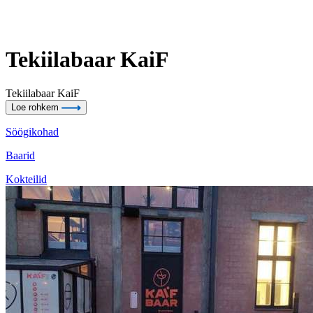
Tekiilabaar KaiF
Tekiilabaar KaiF
Loe rohkem
Söögikohad
Baarid
Kokteilid