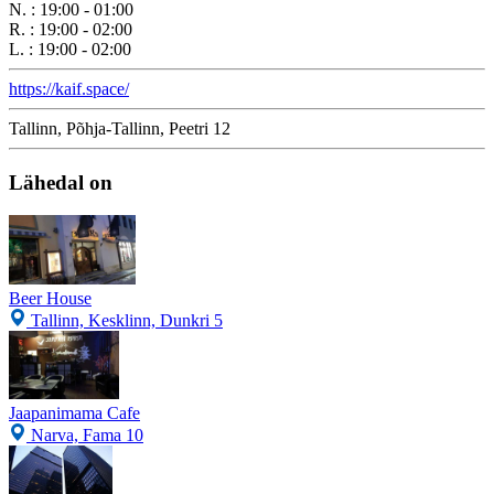
N.
:
19:00 - 01:00
R.
:
19:00 - 02:00
L.
:
19:00 - 02:00
https://kaif.space/
Tallinn, Põhja-Tallinn, Peetri 12
Lähedal on
Beer House
Tallinn, Kesklinn, Dunkri 5
Jaapanimama Cafe
Narva, Fama 10