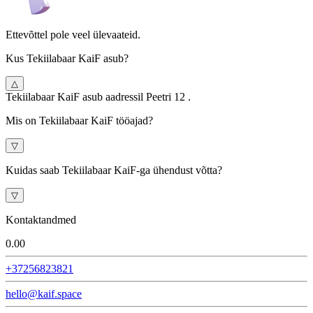
Ettevõttel pole veel ülevaateid.
Kus Tekiilabaar KaiF asub?
△
Tekiilabaar KaiF asub aadressil Peetri 12 .
Mis on Tekiilabaar KaiF tööajad?
▽
Kuidas saab Tekiilabaar KaiF-ga ühendust võtta?
▽
Kontaktandmed
0.0
0
+37256823821
hello@kaif.space