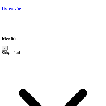
Lisa ettevõte
Menüü
×
Söögikohad