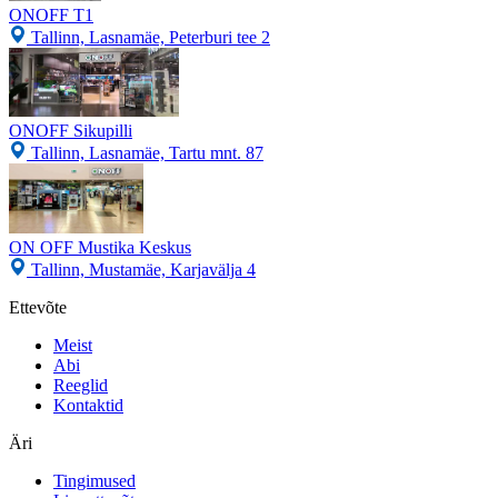
ONOFF T1
Tallinn, Lasnamäe, Peterburi tee 2
ONOFF Sikupilli
Tallinn, Lasnamäe, Tartu mnt. 87
ON OFF Mustika Keskus
Tallinn, Mustamäe, Karjavälja 4
Ettevõte
Meist
Abi
Reeglid
Kontaktid
Äri
Tingimused