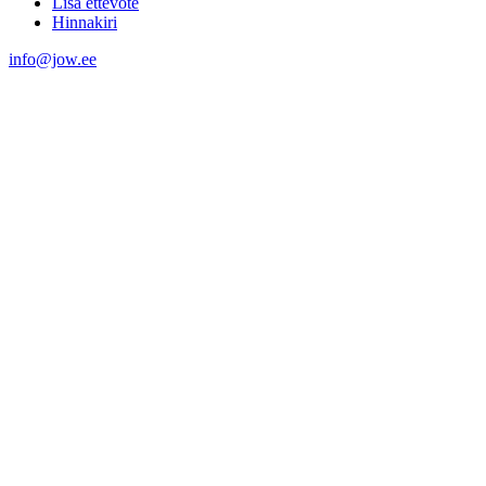
Lisa ettevõte
Hinnakiri
info@jow.ee