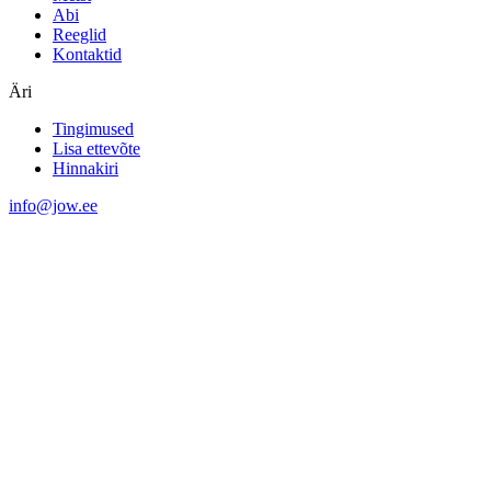
Abi
Reeglid
Kontaktid
Äri
Tingimused
Lisa ettevõte
Hinnakiri
info@jow.ee