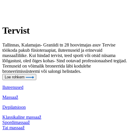
Tervist
Tallinnas, Kalamajas- Graniidi tn 28 hoovimajas asuv Tervise
töökoda pakub füsioteraapiat, iluteenuseid ja erinevaid
massaažiliike. Kui hindad tervist, teed sporti või otsid niisama
lõõgastust, oled õiges kohas- Sind ootavad professionaalsed tegijad.
Teenuseid on võimalik broneerida läbi kodulehe
broneerimissüsteemi või salongi helistades.
Loe rohkem
Iluteenused
Massaaž
Depilatsioon
Klassikaline massaaž
Spordimassaaž
Tai massaaž