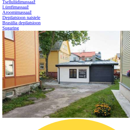
Tselluliidimassaaž
Lümfimassaaž
Aroomimassaaž
Depilatsioon naistele
Brasiilia depilatsioon
Sugaring