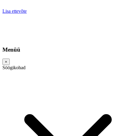
Lisa ettevõte
Menüü
×
Söögikohad