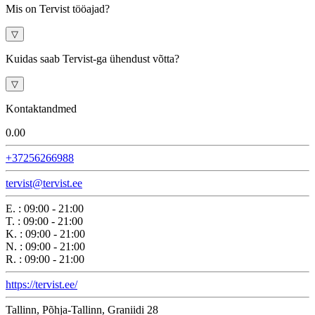
Mis on Tervist tööajad?
▽
Kuidas saab Tervist-ga ühendust võtta?
▽
Kontaktandmed
0.0
0
+37256266988
tervist@tervist.ee
E.
:
09:00 - 21:00
T.
:
09:00 - 21:00
K.
:
09:00 - 21:00
N.
:
09:00 - 21:00
R.
:
09:00 - 21:00
https://tervist.ee/
Tallinn, Põhja-Tallinn, Graniidi 28