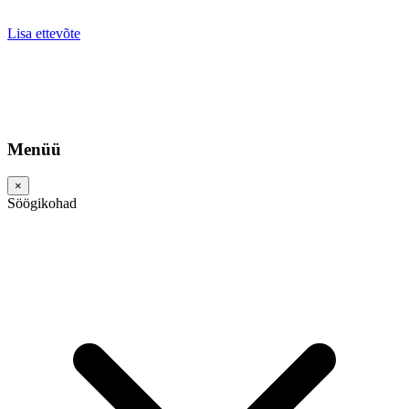
Lisa ettevõte
Menüü
×
Söögikohad