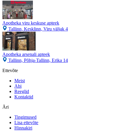
Apotheka viru keskuse apteek
Tallinn, Kesklinn, Viru väljak 4
Apotheka arsenali apteek
Tallinn, Põhja-Tallinn, Erika 14
Ettevõte
Meist
Abi
Reeglid
Kontaktid
Äri
Tingimused
Lisa ettevõte
Hinnakiri