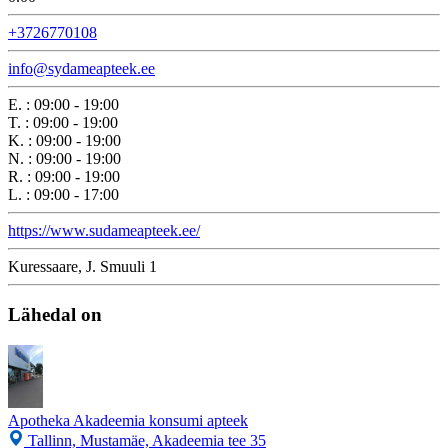
+3726770108
info@sydameapteek.ee
E.
:
09:00 - 19:00
T.
:
09:00 - 19:00
K.
:
09:00 - 19:00
N.
:
09:00 - 19:00
R.
:
09:00 - 19:00
L.
:
09:00 - 17:00
https://www.sudameapteek.ee/
Kuressaare, J. Smuuli 1
Lähedal on
Apotheka Akadeemia konsumi apteek
Tallinn, Mustamäe, Akadeemia tee 35