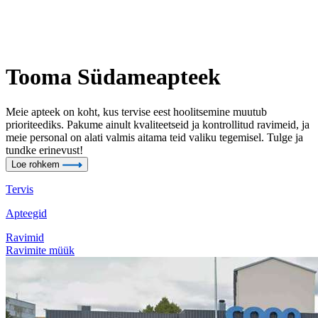
Tooma Südameapteek
Meie apteek on koht, kus tervise eest hoolitsemine muutub
prioriteediks. Pakume ainult kvaliteetseid ja kontrollitud ravimeid, ja
meie personal on alati valmis aitama teid valiku tegemisel. Tulge ja
tundke erinevust!
Loe rohkem
Tervis
Apteegid
Ravimid
Ravimite müük