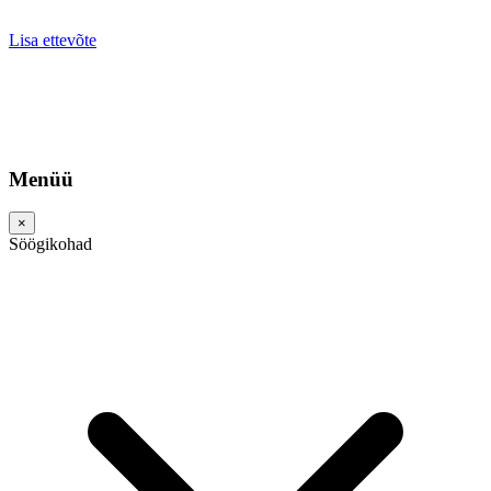
Lisa ettevõte
Menüü
×
Söögikohad