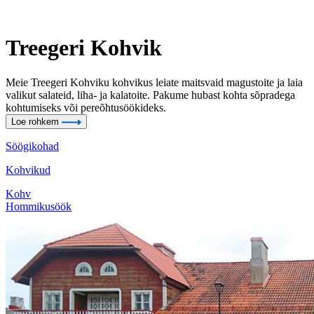
Treegeri Kohvik
Meie Treegeri Kohviku kohvikus leiate maitsvaid magustoite ja laia
valikut salateid, liha- ja kalatoite. Pakume hubast kohta sõpradega
kohtumiseks või pereõhtusöökideks.
Loe rohkem
Söögikohad
Kohvikud
Kohv
Hommikusöök