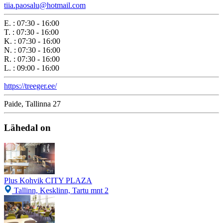
tiia.paosalu@hotmail.com
E.
:
07:30 - 16:00
T.
:
07:30 - 16:00
K.
:
07:30 - 16:00
N.
:
07:30 - 16:00
R.
:
07:30 - 16:00
L.
:
09:00 - 16:00
https://treeger.ee/
Paide, Tallinna 27
Lähedal on
Plus Kohvik CITY PLAZA
Tallinn, Kesklinn, Tartu mnt 2