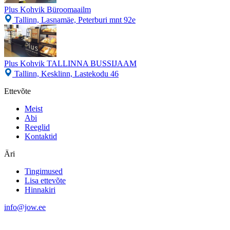
Plus Kohvik Büroomaailm
Tallinn, Lasnamäe, Peterburi mnt 92e
Plus Kohvik TALLINNA BUSSIJAAM
Tallinn, Kesklinn, Lastekodu 46
Ettevõte
Meist
Abi
Reeglid
Kontaktid
Äri
Tingimused
Lisa ettevõte
Hinnakiri
info@jow.ee