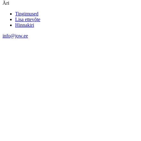
Äri
Tingimused
Lisa ettevõte
Hinnakiri
info@jow.ee