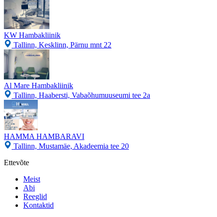
KW Hambakliinik
Tallinn, Kesklinn, Pärnu mnt 22
Al Mare Hambakliinik
Tallinn, Haabersti, Vabaõhumuuseumi tee 2a
HAMMA HAMBARAVI
Tallinn, Mustamäe, Akadeemia tee 20
Ettevõte
Meist
Abi
Reeglid
Kontaktid