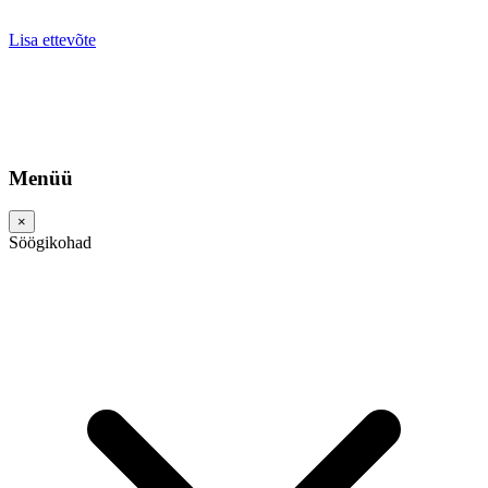
Lisa ettevõte
Menüü
×
Söögikohad