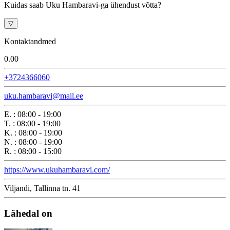
Kuidas saab Uku Hambaravi-ga ühendust võtta?
▽
Kontaktandmed
0.0
0
+3724366060
uku.hambaravi@mail.ee
E.
:
08:00 - 19:00
T.
:
08:00 - 19:00
K.
:
08:00 - 19:00
N.
:
08:00 - 19:00
R.
:
08:00 - 15:00
https://www.ukuhambaravi.com/
Viljandi, Tallinna tn. 41
Lähedal on